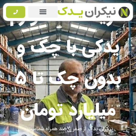
خرید عمده لوازم
یدکی با چک و
بدون چک تا ۵
میلیارد تومان
نیکران یدک از صفر تا صد همراه شماست...