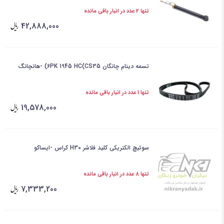
تنها 2 عدد در انبار باقی مانده
42,888,000
تسمه دینام چانگان 6PK 1945 HC(CS35) -هانچانگ
تنها 1 عدد در انبار باقی مانده
19,578,000
سوئیچ الکتریکی کلید فلاشر H30 کراس -ایساکو
تنها 8 عدد در انبار باقی مانده
7,333,200