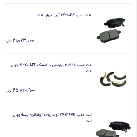
لنت عقب 24610PK آریو-جهان لنت
21,073,000
لنت عقب 30238 برلیانس با کفشک H320 MT-جهان
لنت
25,860,900
لنت عقب 24934PK توسان2009چانگان-اپتیما-جهان
لنت