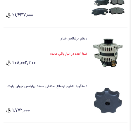
21,437,000
دینام برلیانس-فنام
تنها 1 عدد در انبار باقی مانده
208,002,300
دستگیره تنظیم ارتفاع صندلی سمند برلیانس-جهان پارت
1,772,000