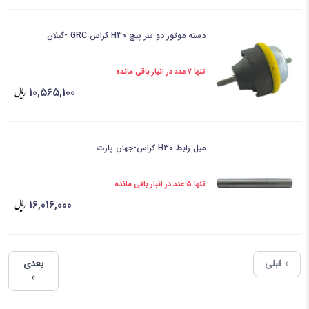
دسته موتور دو سر پیچ H30 کراس GRC -گیلان
تنها 7 عدد در انبار باقی مانده
10,565,100
میل رابط H30 کراس-جهان پارت
تنها 5 عدد در انبار باقی مانده
16,016,000
« قبلی
بعدی
»