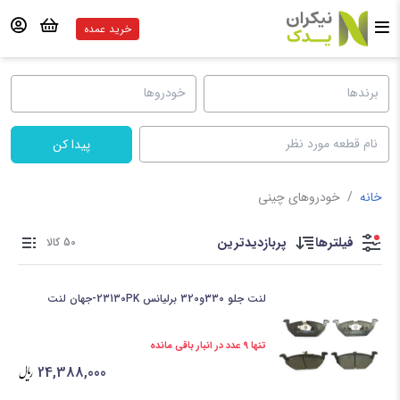
خرید عمده
پیدا کن
خانه
/
خودروهای چینی
فیلترها
پربازدیدترین
50 کالا
لنت جلو 330و320 برلیانس 23130PK-جهان لنت
تنها 9 عدد در انبار باقی مانده
24,388,000