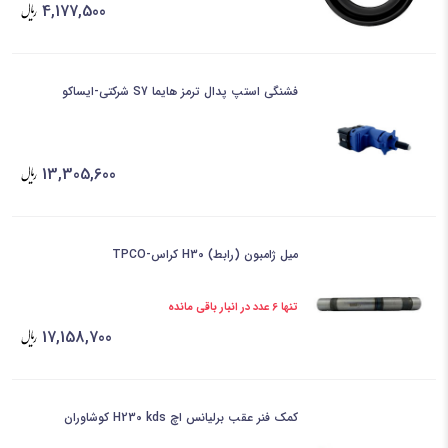
4,177,500
فشنگی استپ پدال ترمز هایما S7 شرکتی-ایساکو
13,305,600
میل ژامبون (رابط) H30 کراس-TPCO
تنها 6 عدد در انبار باقی مانده
17,158,700
کمک فنر عقب برلیانس اچ H230 kds کوشاوران