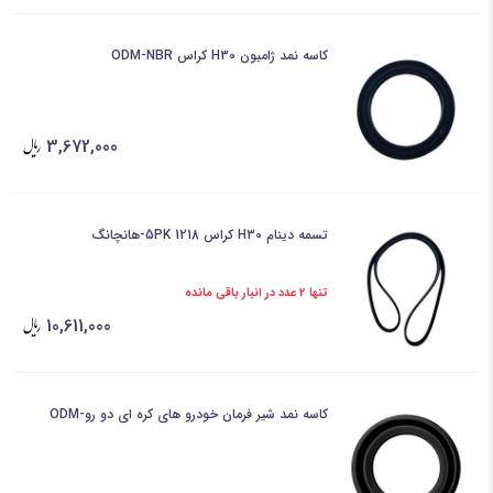
کاسه نمد ژامبون H30 کراس ODM-NBR
3,672,000
تسمه دینام H30 کراس 5PK 1218-هانچانگ
تنها 2 عدد در انبار باقی مانده
10,611,000
کاسه نمد شیر فرمان خودرو های کره ای دو رو-ODM