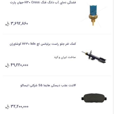
فشنگی دمای آب دانگ فنگ H30 Cross-جهان پارت
3,692,860
کمک فنر جلو راست برلیانس اچ H230 kds کوشاوران
ساخت ایران و کره
49,220,000
#لنت عقب دیسکی هایما S5 شرکتی-ایساکو
32,200,000