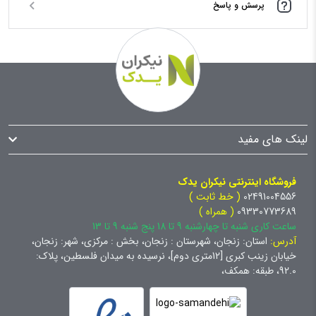
پرسش و پاسخ
لینک های مفید
فروشگاه اینترنتی نیکران یدک
02491004556
( خط ثابت )
09330773689
( همراه )
ساعت کاری شنبه تا چهارشنبه 9 تا 18 پنج شنبه 9 تا 13
آدرس:
استان: زنجان، شهرستان : زنجان، بخش : مرکزی، شهر: زنجان،
خیابان زینب کبری [12متری دوم]، نرسیده به میدان فلسطین، پلاک:
92.0، طبقه: همکف،