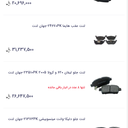
20,696,000
لنت عقب هایما 24670PK-جهان لنت
31,237,500
لنت جلو لیفان 620 و کرولا 2005 23510PK-جهان لنت
تنها 8 عدد در انبار باقی مانده
26,647,500
لنت جلو دلیکا-وانت میتسوبیشی 21373PK-جهان لنت