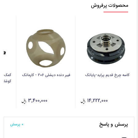
محصولات پرفروش
کاسه چرخ قدیم پراید-پایاتک
فیبر دنده دیشلی 206 - کارماتک
کوشاورا
3,400,000
14,222,000
پرسش و پاسخ
0 پرسش‌