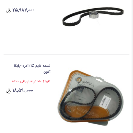
25,987,000
تسمه تایم 121Zمزدا-رایکا
آتون
تنها 4 عدد در انبار باقی مانده
18,590,000