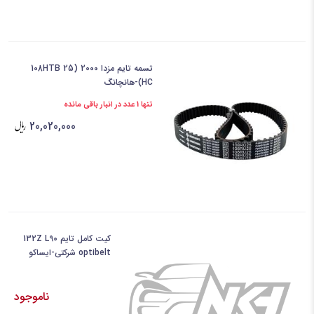
تسمه تایم مزدا 2000 (108HTB 25
HC)-هانچانگ
تنها 1 عدد در انبار باقی مانده
20,020,000
کیت کامل تایم 132Z L90
optibelt شرکتی-ایساکو
ناموجود