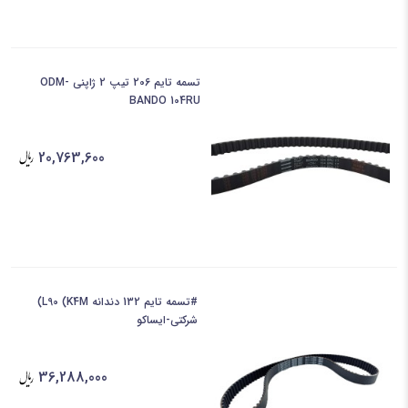
تسمه تایم 206 تیپ 2 ژاپنی ODM-
BANDO 104RU
20,763,600
#تسمه تایم 132 دندانه L90 (K4M)
شرکتی-ایساکو
36,288,000