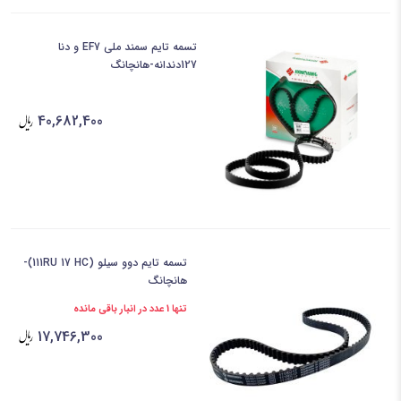
تسمه تایم سمند ملی EF7 و دنا
127دندانه-هانچانگ
40,682,400
تسمه تایم دوو سیلو (111RU 17 HC)-
هانچانگ
تنها 1 عدد در انبار باقی مانده
17,746,300