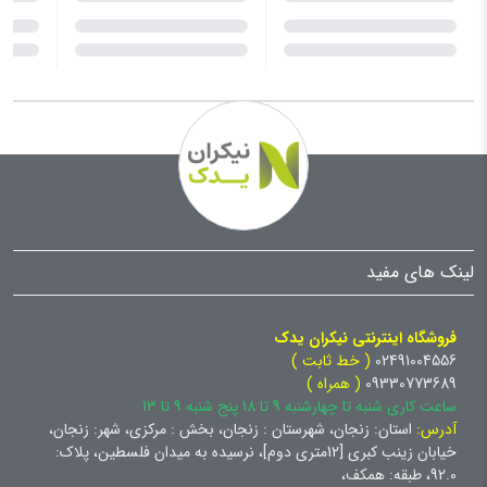
ading...
Loading...
Loading...
لینک های مفید
فروشگاه اینترنتی نیکران یدک
02491004556
( خط ثابت )
09330773689
( همراه )
ساعت کاری شنبه تا چهارشنبه 9 تا 18 پنج شنبه 9 تا 13
آدرس:
استان: زنجان، شهرستان : زنجان، بخش : مرکزی، شهر: زنجان،
خیابان زینب کبری [12متری دوم]، نرسیده به میدان فلسطین، پلاک:
92.0، طبقه: همکف،