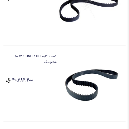
تسمه تایم L90 132 HNBR HC-
هانچانگ
40,682,400