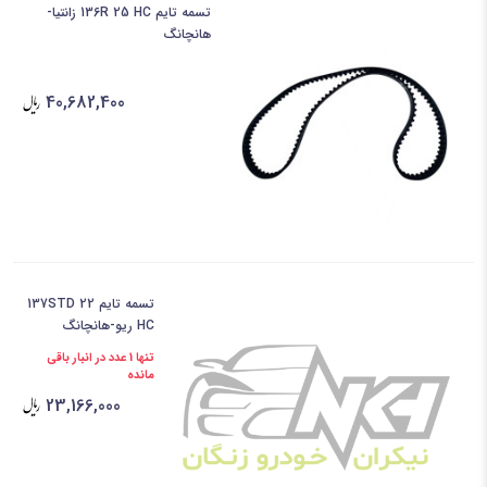
تسمه تایم 136R 25 HC زانتیا-
هانچانگ
40,682,400
تسمه تایم 137STD 22
HC ریو-هانچانگ
تنها 1 عدد در انبار باقی
مانده
23,166,000