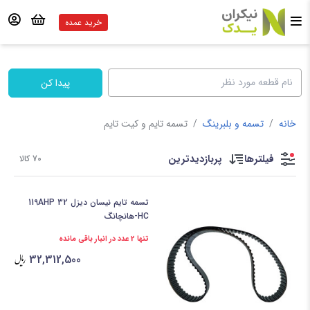
خرید عمده
پیدا کن
خانه
/
تسمه و بلبرینگ
/
تسمه تایم و کیت تایم
فیلترها
پربازدیدترین
70 کالا
تسمه تایم نیسان دیزل 119AHP 32
HC-هانچانگ
تنها 2 عدد در انبار باقی مانده
32,312,500