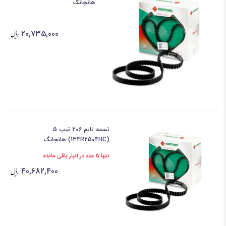
هانچانگ
20,735,000
تسمه تایم 206 تیپ 5
(134R2504HC)-هانچانگ
تنها 5 عدد در انبار باقی مانده
40,682,400