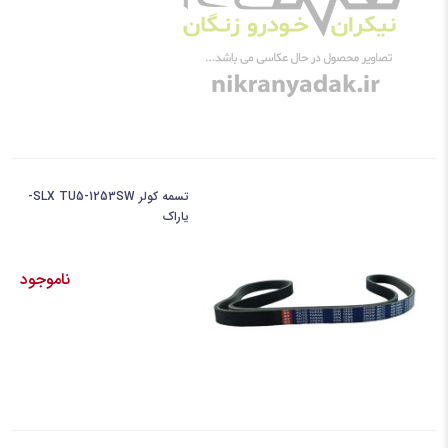
تسمه کولر SLX TU5-1253SW-
یاراک
ناموجود