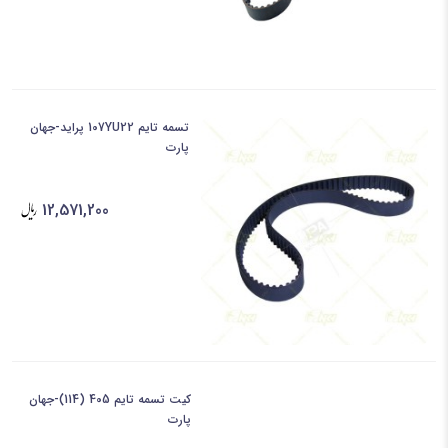
تسمه تایم 107YU22 پراید-جهان
پارت
12,571,200
کیت تسمه تایم 405 (114)-جهان
پارت