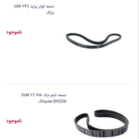
تسمه کولر پراید (AX 34)-
یاراک
ناموجود
تسمه تایم جک 175 S8M 29
HC(S5)-هانچانگ
ناموجود