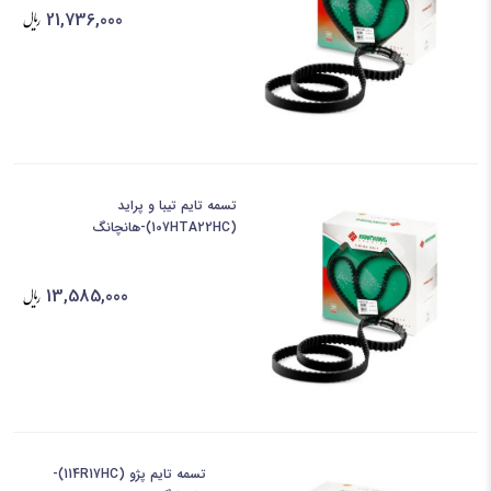
21,736,000
تسمه تایم تیبا و پراید
(107HTA22HC)-هانچانگ
13,585,000
تسمه تایم پژو (114R17HC)-