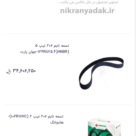
تسمه تایم 206 تیپ 5
(134RU25.4)HNBR-جهان پارت
34,606,250
تسمه تایم 206 تیپ 2 (104R17HC)-
هانچانگ