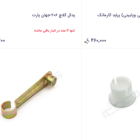
 وپایینی) پراید-کارماتک
پدال کلاچ 206-جهان پارت
تنها 3 عدد در انبار باقی مانده
400
460,000