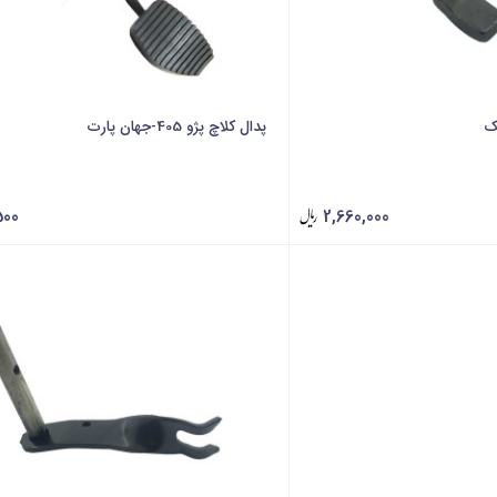
تک
پدال کلاچ پژو 405-جهان پارت
500
2,660,000