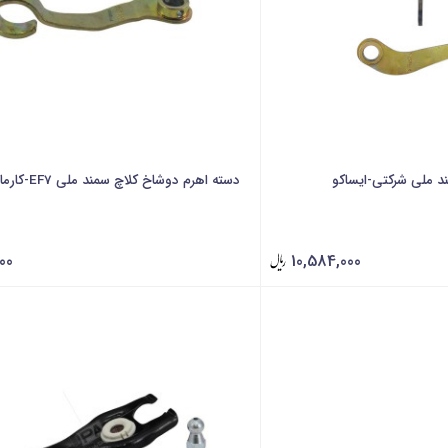
د ملی شرکتی-ایساکو
دسته اهرم دوشاخ کلاچ سمند ملی EF7-کارماتک
00
10,584,000