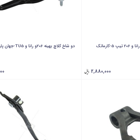
5-کارماتک
دو شاخ کلاچ بهینه 206و رانا و TU5-جهان پارت
00
2,880,000