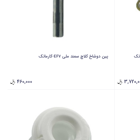
پین دوشاخ کلاچ سمند ملی EF7-کارماتک
460,000
3,720,0