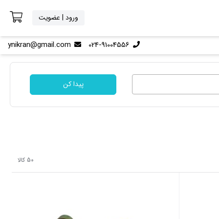
ورود | عضویت
ynikran@gmail.com
024-91004556
پیدا کن
50 کالا