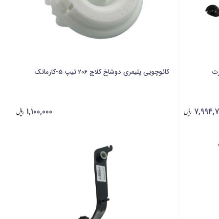
کائوچویی پلیمری دوشاخ کلاچ 206 تیپ 5-کارماتک
1,100,000
7,994,7