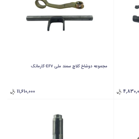
مجموعه دوشاخ کلاچ سمند ملی EF7-کارماتک
11,610,000
4,830,