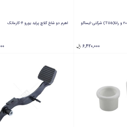
اهرم دو شاخ کلاچ پراید یورو 4-کارماتک
000
6,420,000