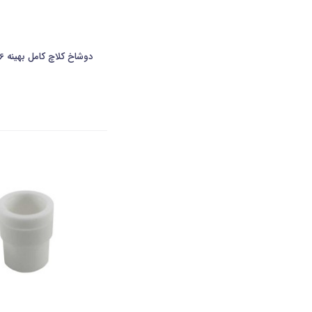
دوشاخ کلاچ کامل بهینه 206 و رانا(TU5) شرکتی-ایساکو