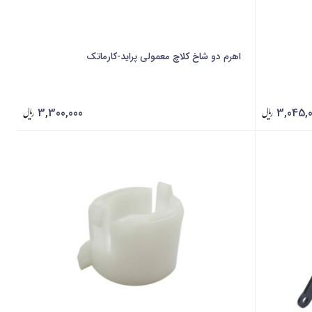
اهرم دو شاخ کلاچ معمولی پراید-کارماتک
3,300,000
3,045,