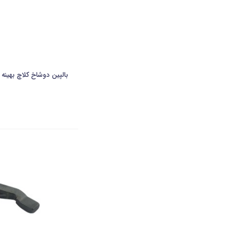
بالپین دوشاخ کلاچ بهینه رانا و 206 تیپ 