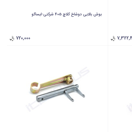
بوش بالایی دوشاخ کلاچ 405 شرکتی-ایساکو
720,000
7,322,