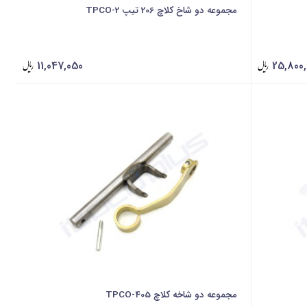
مجموعه دو شاخ کلاچ 206 تیپ 2-TPCO
11,047,050
25,800,
مجموعه دو شاخه کلاچ 405-TPCO