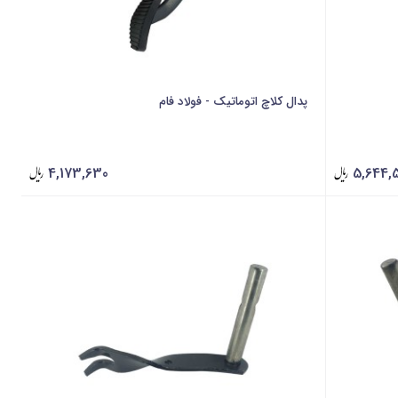
پدال کلاچ اتوماتیک - فولاد فام
4,173,630
5,644,