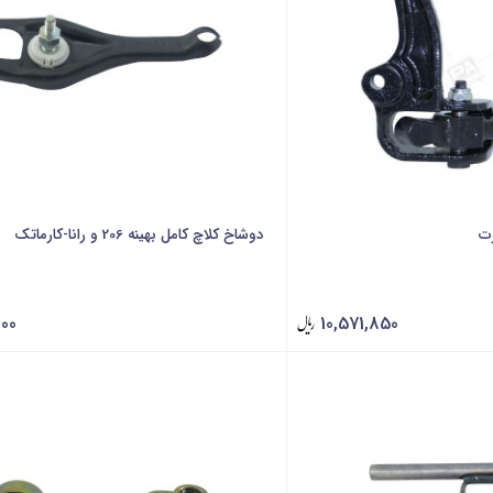
رت
دوشاخ کلاچ کامل بهینه 206 و رانا-کارماتک
000
10,571,850