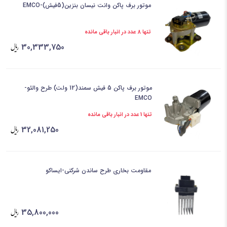
موتور برف پاکن وانت نیسان بنزین(5فیش)-EMCO
تنها 8 عدد در انبار باقی مانده
30,333,750
موتور برف پاکن 5 فیش سمند(12 ولت) طرح والئو-
EMCO
تنها 1 عدد در انبار باقی مانده
32,081,250
مقاومت بخاری طرح ساندن شرکتی-ایساکو
35,800,000