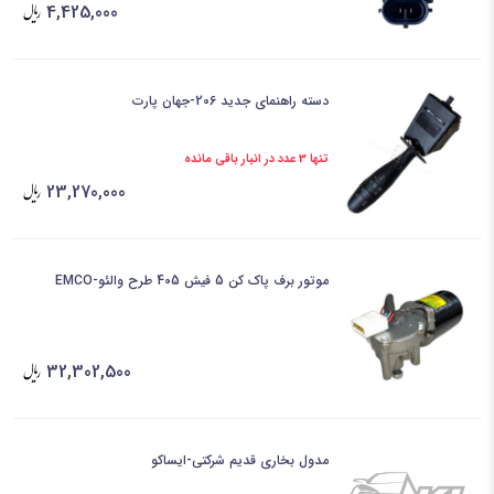
4,425,000
دسته راهنمای جدید 206-جهان پارت
تنها 3 عدد در انبار باقی مانده
23,270,000
موتور برف پاک کن 5 فیش 405 طرح والئو-EMCO
32,302,500
مدول بخاری قدیم شرکتی-ایساکو