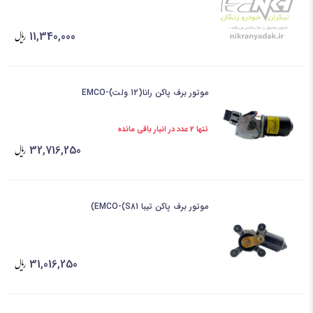
11,340,000
موتور برف پاکن رانا(12 ولت)-EMCO
تنها 2 عدد در انبار باقی مانده
32,716,250
موتور برف پاکن تیبا EMCO-(S81)
31,016,250