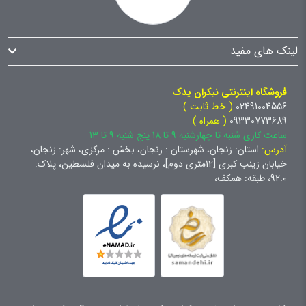
لینک های مفید
فروشگاه اینترنتی نیکران یدک
02491004556
( خط ثابت )
09330773689
( همراه )
ساعت کاری شنبه تا چهارشنبه 9 تا 18 پنج شنبه 9 تا 13
آدرس:
استان: زنجان، شهرستان : زنجان، بخش : مرکزی، شهر: زنجان،
خیابان زینب کبری [12متری دوم]، نرسیده به میدان فلسطین، پلاک:
92.0، طبقه: همکف،