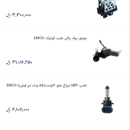
3,300,000
موتور برف پاکن عقب کوئیک-EMCO
31,016,250
لامپ HB4 چراغ جلو 12ولت(55 وات دو فیش)-EMCO
4,107,000