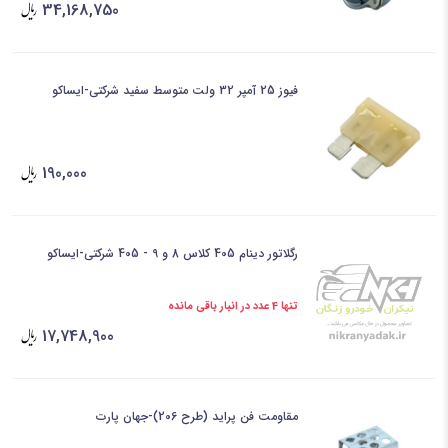
34,168,750
فیوز 25 آمپر 32 ولت متوسط سفید شرکتی-ایساکو
190,000
رگلاتور دینام 405 کلاس 8 و 9 - 405 شرکتی-ایساکو
تنها 4 عدد در انبار باقی مانده
17,748,900
مقاومت فن پراید (طرح 206)-جهان پارت