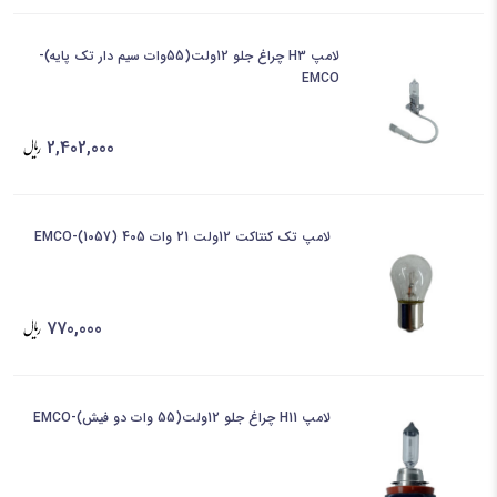
لامپ H3 چراغ جلو 12ولت(55وات سیم دار تک پایه)-
EMCO
2,402,000
لامپ تک کنتاکت 12ولت 21 وات 405 (1057)-EMCO
770,000
لامپ H11 چراغ جلو 12ولت(55 وات دو فیش)-EMCO