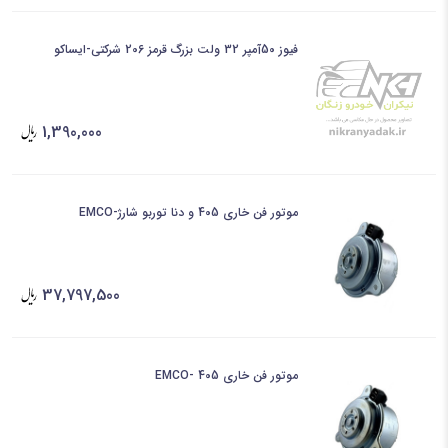
فیوز 50آمپر 32 ولت بزرگ قرمز 206 شرکتی-ایساکو
1,390,000
موتور فن خاری 405 و دنا توربو شارژ-EMCO
37,797,500
موتور فن خاری 405 -EMCO