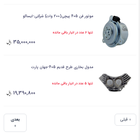
موتور فن 405 پیچی(200 وات) شرکتی-ایساکو
تنها 6 عدد در انبار باقی مانده
35,000,000
مدول بخاری طرح قدیم 405-جهان پارت
تنها 5 عدد در انبار باقی مانده
19,390,800
« قبلی
بعدی
»