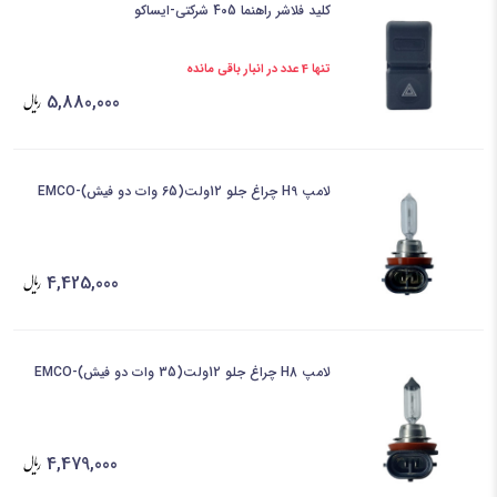
کلید فلاشر راهنما 405 شرکتی-ایساکو
تنها 4 عدد در انبار باقی مانده
5,880,000
لامپ H9 چراغ جلو 12ولت(65 وات دو فیش)-EMCO
4,425,000
لامپ H8 چراغ جلو 12ولت(35 وات دو فیش)-EMCO
4,479,000