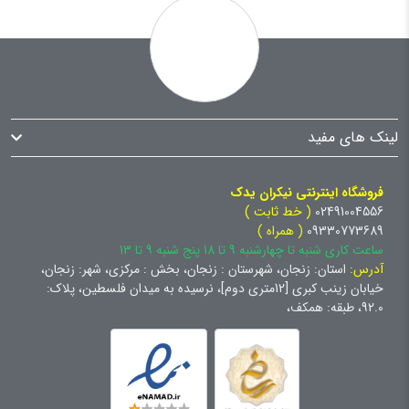
لینک های مفید
فروشگاه اینترنتی نیکران یدک
02491004556
( خط ثابت )
09330773689
( همراه )
ساعت کاری شنبه تا چهارشنبه 9 تا 18 پنج شنبه 9 تا 13
آدرس:
استان: زنجان، شهرستان : زنجان، بخش : مرکزی، شهر: زنجان،
خیابان زینب کبری [12متری دوم]، نرسیده به میدان فلسطین، پلاک:
92.0، طبقه: همکف،