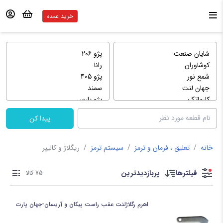
خرید عمده
پیدا کن
خانه
/
تعلیق ، فرمان و ترمز
/
سیستم ترمز
/
ریگلاژ و کالیپر
فیلترها
پربازدیدترین
75 کالا
اهرم رگلاژلنت عقب راست پیکان و آریسان-جهان پارت