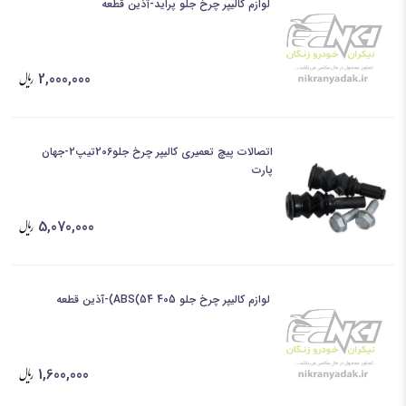
لوازم کالیپر چرخ جلو پراید-آذین قطعه
2,000,000
اتصالات پیچ تعمیری کالیپر چرخ جلو206تیپ2-جهان
پارت
5,070,000
لوازم کالیپر چرخ جلو 405 ABS(54)-آذین قطعه
1,600,000