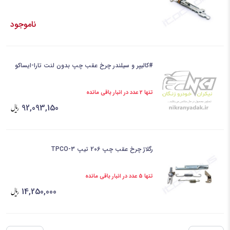
ناموجود
#کالیپر و سیلندر چرخ عقب چپ بدون لنت تارا-ایساکو
تنها 2 عدد در انبار باقی مانده
92,093,150
رگلاژ چرخ عقب چپ 206 تیپ 3-TPCO
تنها 5 عدد در انبار باقی مانده
14,250,000