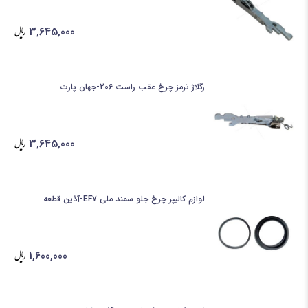
3,645,000
رگلاژ ترمز چرخ عقب راست 206-جهان پارت
3,645,000
لوازم کالیپر چرخ جلو سمند ملی EF7-آذین قطعه
1,600,000