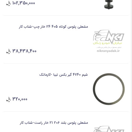
102,350,000
مشعلی پلوس کوتاه 405 24 خار چپ-شتاب کار
38,438,400
شیم 4740 گیر بکس تیبا -کارماتک
320,000
مشعلی پلوس بلند 206 21 خار راست-شتاب کار