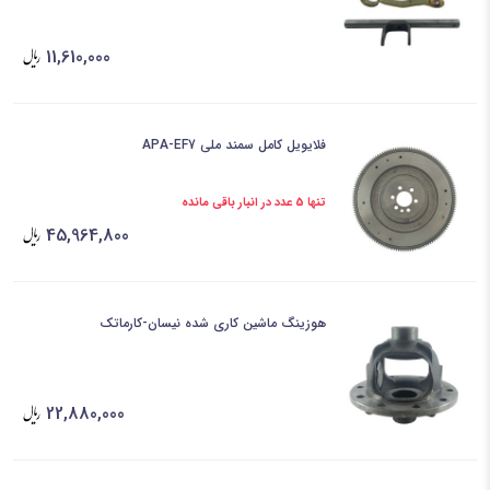
11,610,000
فلایویل کامل سمند ملی APA-EF7
تنها 5 عدد در انبار باقی مانده
45,964,800
هوزینگ ماشین کاری شده نیسان-کارماتک
22,880,000