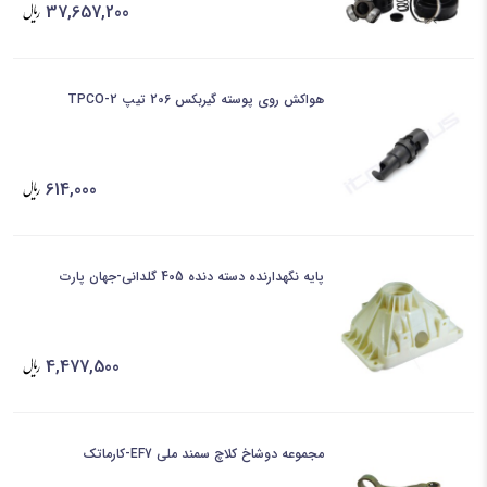
37,657,200
هواکش روی پوسته گیربکس 206 تیپ 2-TPCO
614,000
پایه نگهدارنده دسته دنده 405 گلدانی-جهان پارت
4,477,500
مجموعه دوشاخ کلاچ سمند ملی EF7-کارماتک