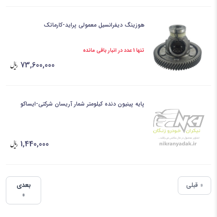
هوزینگ دیفرانسیل معمولی پراید-کارماتک
تنها 1 عدد در انبار باقی مانده
73,600,000
پایه پینیون دنده کیلومتر شمار آریسان شرکتی-ایساکو
1,440,000
« قبلی
بعدی
»