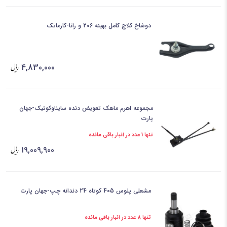
دوشاخ کلاچ کامل بهینه 206 و رانا-کارماتک
4,830,000
مجموعه اهرم ماهک تعویض دنده سایناوکوئیک-جهان
پارت
تنها 1 عدد در انبار باقی مانده
19,009,900
مشعلی پلوس 405 کوتاه 24 دندانه چپ-جهان پارت
تنها 8 عدد در انبار باقی مانده