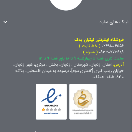
لینک های مفید
فروشگاه اینترنتی نیکران یدک
02491004556
( خط ثابت )
09330773689
( همراه )
ساعت کاری شنبه تا چهارشنبه 9 تا 18 پنج شنبه 9 تا 13
آدرس:
استان: زنجان، شهرستان : زنجان، بخش : مرکزی، شهر: زنجان،
خیابان زینب کبری [12متری دوم]، نرسیده به میدان فلسطین، پلاک:
92.0، طبقه: همکف،