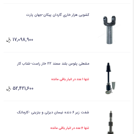
کشویی هزار خاری گاردان پیکان-جهان پارت
17,098,900
مشعلی پلوس بلند سمند 22 خار راست-شتاب کار
تنها 1 عدد در انبار باقی مانده
52,421,600
شفت زیر 6 دنده نیسان دیزلی و بنزینی -کارماتک
تنها 4 عدد در انبار باقی مانده