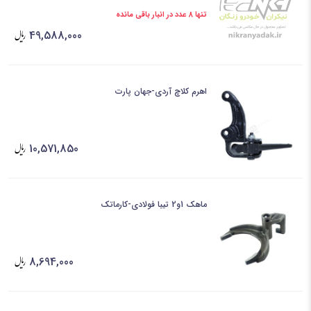
تنها 8 عدد در انبار باقی مانده
49,588,000
اهرم کلاچ آردی-جهان پارت
10,571,850
ماهک 1و2 تیبا فولادی-کارماتک
8,694,000