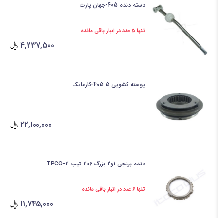
دسته دنده 405-جهان پارت
تنها 5 عدد در انبار باقی مانده
4,237,500
پوسته کشویی 5 405-کارماتک
22,100,000
دنده برنجی 1و2 بزرگ 206 تیپ 2-TPCO
تنها 6 عدد در انبار باقی مانده
11,745,000