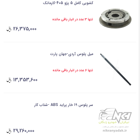
کشویی کامل 5 پژو 405-کارماتک
تنها 3 عدد در انبار باقی مانده
26,375,000
میل پلوس آردی-جهان پارت
تنها 6 عدد در انبار باقی مانده
13,353,600
سر پلوس 19 خار پراید ABS -شتاب کار
29,260,000