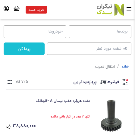
خرید عمده
پیدا کن
خانه
/
انتقال قدرت
فیلترها
پربازدیدترین
725 کالا
دنده هرزگرد عقب نیسان A -کارماتک
تنها 3 عدد در انبار باقی مانده
38,880,000