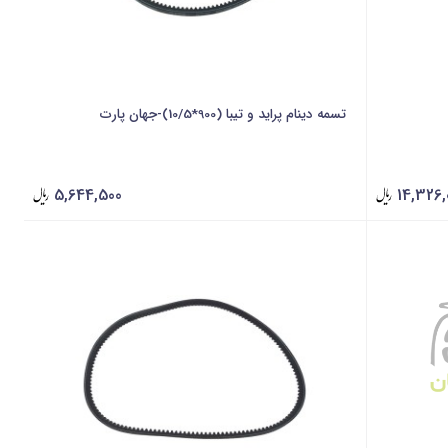
تسمه دینام پراید و تیبا (900*10/5)-جهان پارت
5,644,500
14,326,