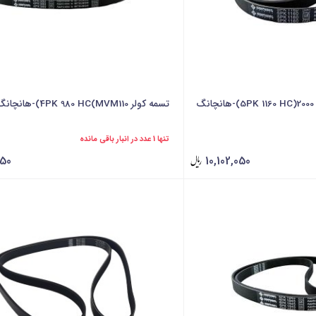
گ
تسمه کولر 4PK 980 HC(MVM110)-هانچانگ
تنها 1 عدد در انبار باقی مانده
950
10,102,050