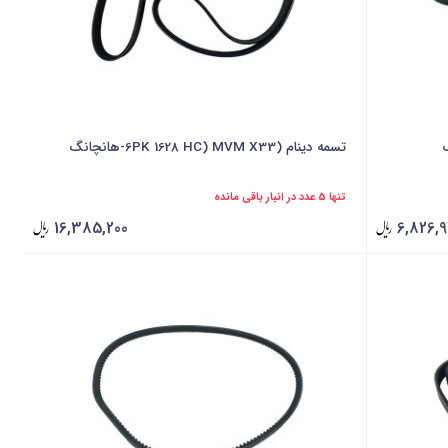
تسمه دینام (6PK 1628 HC) MVM X33-هانچانگ
تنها 5 عدد در انبار باقی مانده
16,385,200
6,826,