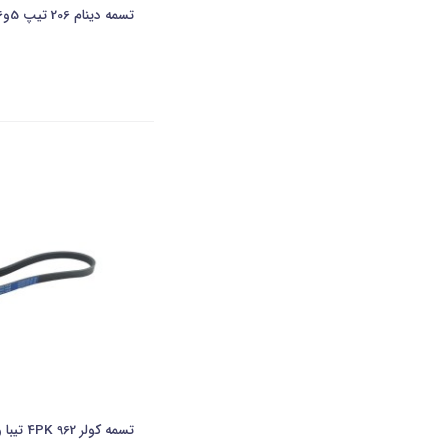
تسمه دینام 206 تیپ 5و6 (6PK 1575)-جهان پارت
تسمه کولر 4PK 962 تیبا و ریو-جهان پارت