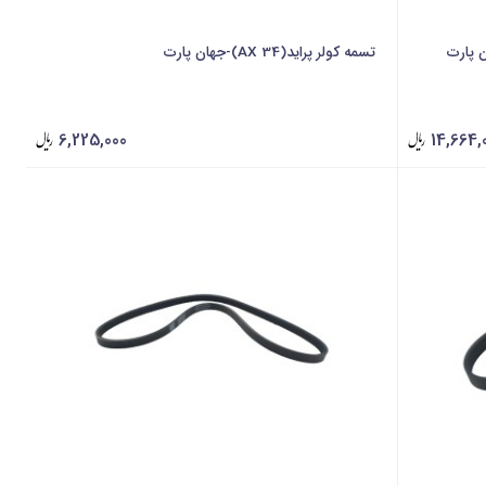
تسمه کولر پراید(AX 34)-جهان پارت
6,225,000
14,664,