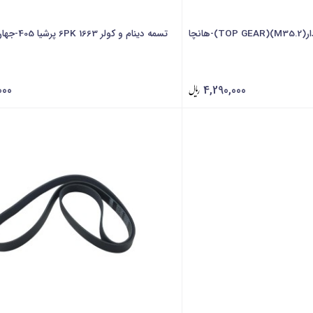
هانچا
تسمه دینام و کولر 6PK 1663 پرشیا 405-جهان پارت
000
4,290,000