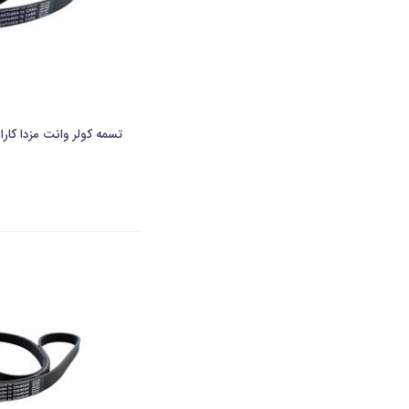
تسمه کولر وانت مزدا کارا 2000(5PK 1160 HC)-هانچان