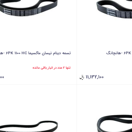
تسمه دینام نیسان ماکسیما 6PK 1100 HC -هانچانگ
تنها 2 عدد در انبار باقی مانده
600
11,132,100