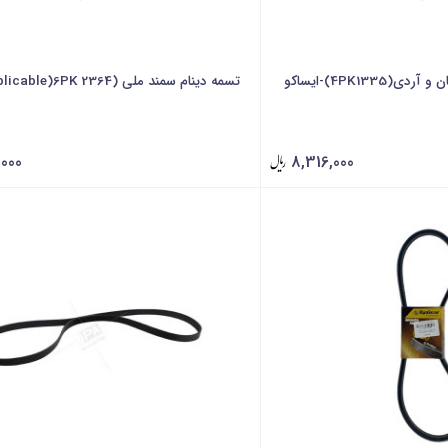
4PK133)-ایساکو
تسمه دینام سمند ملی (Applicable)6PK 2364-ایساکو
,000
8,316,000