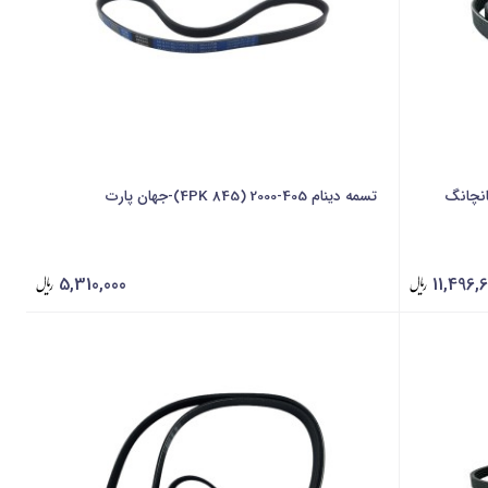
تسمه دینام 405-2000 (4PK 845)-جهان پارت
5,310,000
11,496,