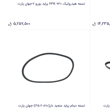
تسمه هیدرولیک 4PK 930 پراید یورو 2-جهان پارت
5,257,500
14,235,
تسمه دینام پراید منجید دار(890-35.2)-جهان پارت