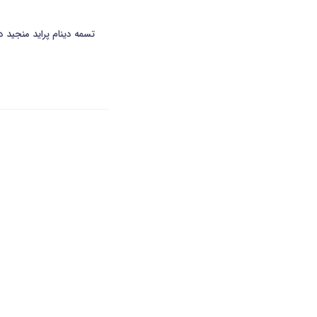
تسمه دینام پراید منجید دار(TOP GEAR)(M35.2)-