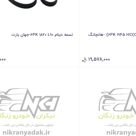
تسمه دینام 6PK 1820 L90-جهان پارت
000
19,578,000