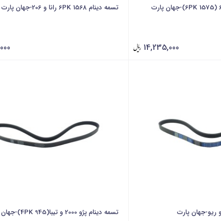
تسمه دینام 6PK 1568 رانا و 206-جهان پارت
000
14,235,000
تسمه دینام پژو 2000 و تیبا(4PK 945)-جهان پارت