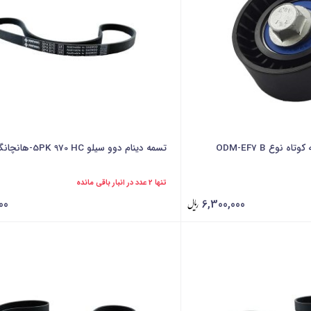
نوع ODM-EF7 B
تسمه دینام دوو سیلو 5PK 970 HC-هانچانگ
تنها 2 عدد در انبار باقی مانده
00
6,300,000