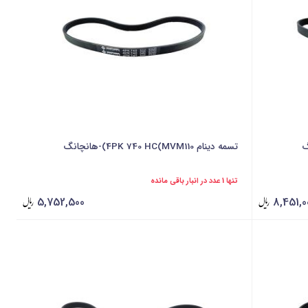
تسمه دینام 4PK 740 HC(MVM110)-هانچانگ
تنها 1 عدد در انبار باقی مانده
5,752,500
8,451,0