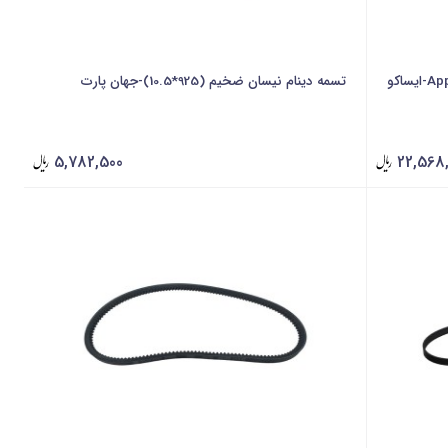
تسمه دینام نیسان ضخیم (925*10.5)-جهان پارت
5,782,500
22,568