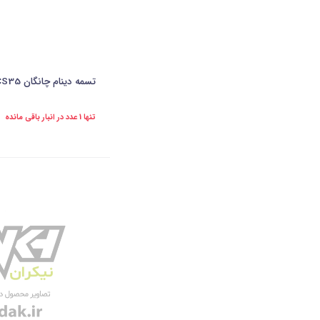
تسمه دینام چانگان 6PK 1945 HC(CS35) -هانچانگ
تنها 1 عدد در انبار باقی مانده