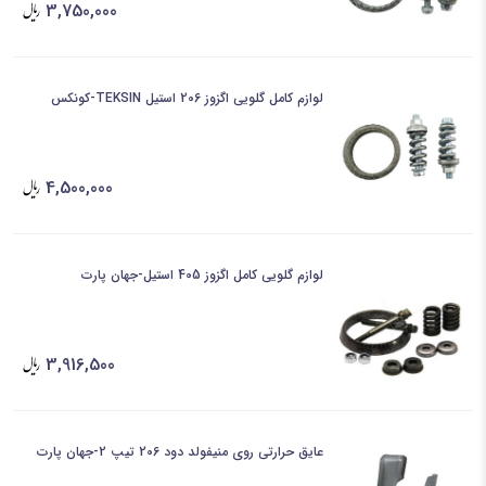
3,750,000
لوازم کامل گلویی اگزوز 206 استیل TEKSIN-کونکس
4,500,000
لوازم گلویی کامل اگزوز 405 استیل-جهان پارت
3,916,500
عایق حرارتی روی منیفولد دود 206 تیپ 2-جهان پارت