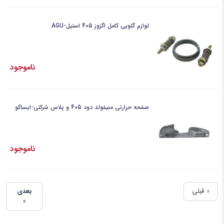
لوازم گلویی کامل اگزوز 405 استیل-AGU
ناموجود
صفحه حرارتی منیفولد دود 405 و پلاس شرکتی-ایساکو
ناموجود
« قبلی
بعدی
»