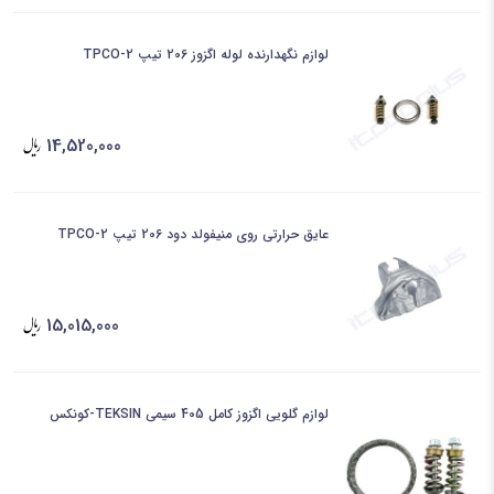
لوازم نگهدارنده لوله اگزوز 206 تیپ 2-TPCO
14,520,000
عایق حرارتی روی منیفولد دود 206 تیپ 2-TPCO
15,015,000
لوازم گلویی اگزوز کامل 405 سیمی TEKSIN-کونکس