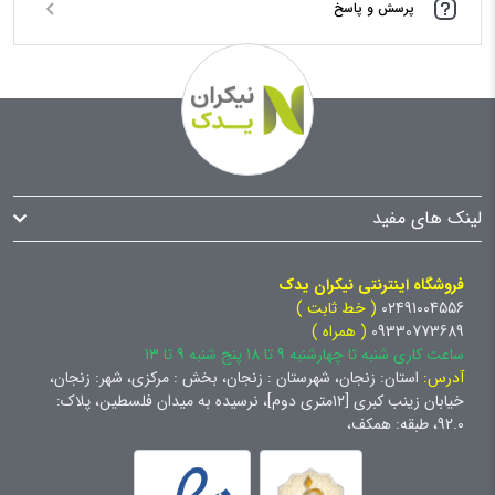
پرسش و پاسخ
لینک های مفید
فروشگاه اینترنتی نیکران یدک
02491004556
( خط ثابت )
09330773689
( همراه )
ساعت کاری شنبه تا چهارشنبه 9 تا 18 پنج شنبه 9 تا 13
آدرس:
استان: زنجان، شهرستان : زنجان، بخش : مرکزی، شهر: زنجان،
خیابان زینب کبری [12متری دوم]، نرسیده به میدان فلسطین، پلاک:
92.0، طبقه: همکف،