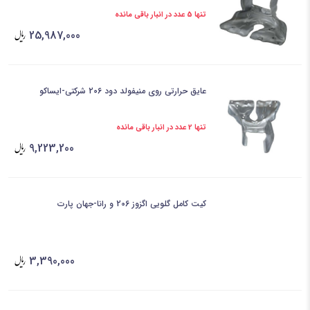
تنها 5 عدد در انبار باقی مانده
25,987,000
عایق حرارتی روی منیفولد دود 206 شرکتی-ایساکو
تنها 2 عدد در انبار باقی مانده
9,223,200
کیت کامل گلویی اگزوز 206 و رانا-جهان پارت
3,390,000