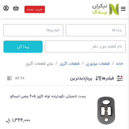
خرید عمده
پیدا کن
خانه
/
قطعات موتوری
/
قطعات اگزوز
/
سایر قطعات اگزوز
فیلترها
پربازدیدترین
28 کالا
بست لاستیکی نگهدارنده لوله اگزوز 405 بیضی-ایساکو
1,344,000