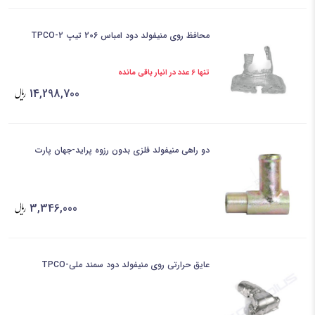
محافظ روی منیفولد دود امباس 206 تیپ 2-TPCO
تنها 6 عدد در انبار باقی مانده
14,298,700
دو راهی منیفولد فلزی بدون رزوه پراید-جهان پارت
3,346,000
عایق حرارتی روی منیفولد دود سمند ملی-TPCO