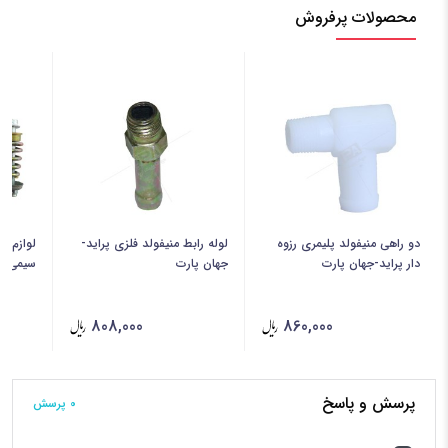
محصولات پرفروش
دو راهی منیفولد پلیمری رزوه
لوله رابط منیفولد فلزی پراید-
دار پراید-جهان پارت
جهان پارت
سیمی TEKSIN-کونکس
808,000
860,000
پرسش و پاسخ
0 پرسش‌