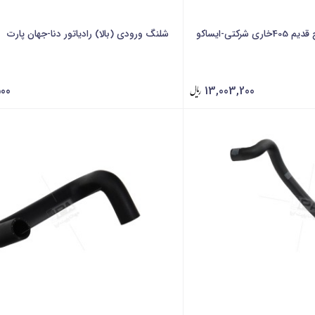
کتی-ایساکو
شلنگ ورودی (بالا) رادیاتور دنا-جهان پارت
500
13,003,200