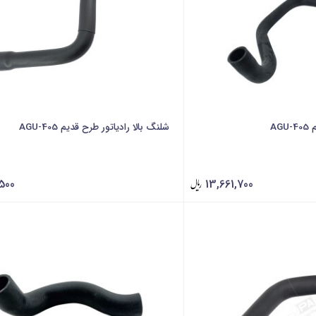
AG
شلنگ بالا رادیاتور طرح قدیم 405-AGU
500
13,661,700