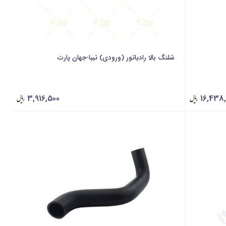
شلنگ بالا رادیاتور (ورودی) تیبا-جهان پارت
3,916,500
16,438