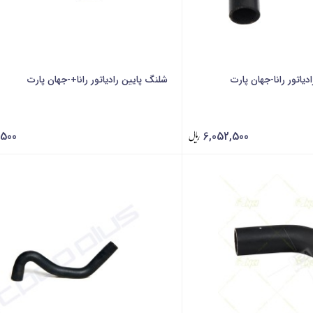
یاتور رانا-جهان پارت
شلنگ پایین رادیاتور رانا+-جهان پارت
,500
6,052,500