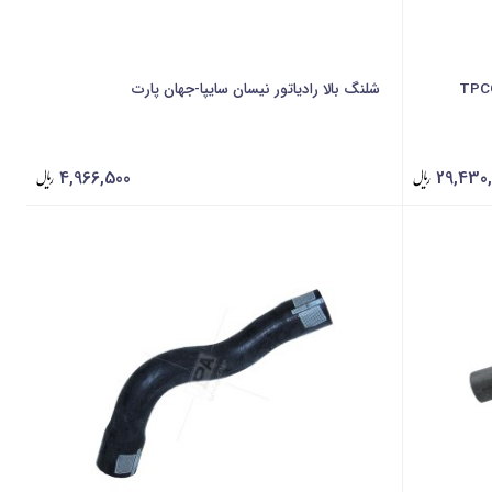
شلنگ بالا رادیاتور نیسان سایپا-جهان پارت
4,966,500
29,430,