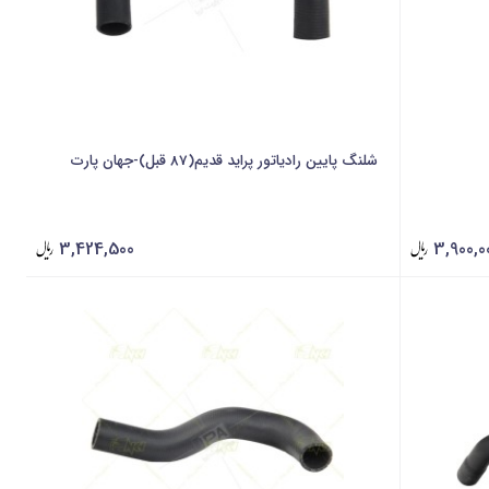
شلنگ پایین رادیاتور پراید قدیم(87 قبل)-جهان پارت
3,424,500
3,900,0