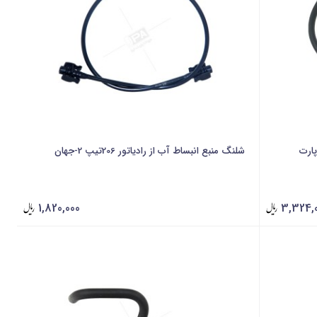
پارت
شلنگ منبع انبساط آب از رادیاتور 206تیپ 2-جهان
1,820,000
3,324,