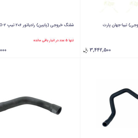
وجی) تیبا-جهان پارت
شلنگ خروجی (پایین) رادیاتور 206 تیپ 2-TPCO
تنها 5 عدد در انبار باقی مانده
000
3,442,500