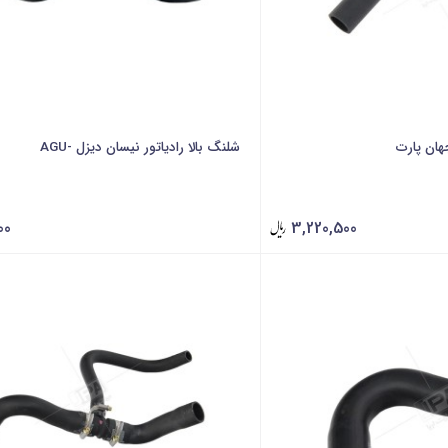
جهان پارت
شلنگ بالا رادیاتور نیسان دیزل -AGU
00
3,220,500