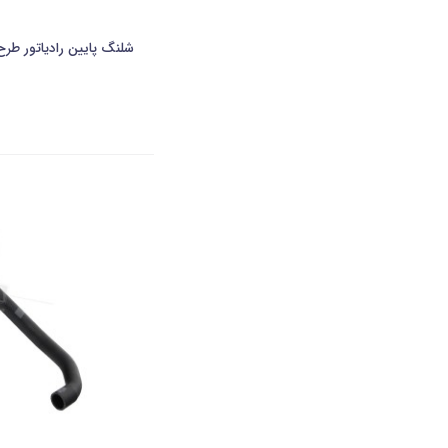
شلنگ پایین رادیاتور طرح قدیم 405خاری شر