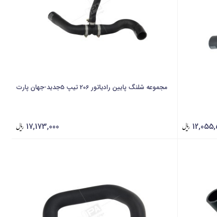
مجموعه شلنگ پایین رادیاتور 206 تیپ 5جدید-جهان پارت
17,173,000
12,055,