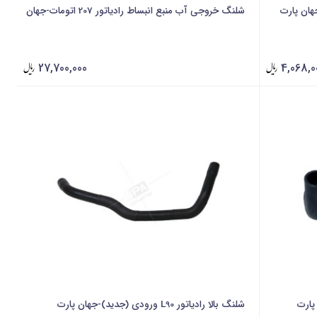
شلنگ خروجی آب منبع انبساط رادیاتور 207 اتومات-جهان
27,700,000
4,068,0
شلنگ بالا رادیاتور L90 ورودی (جدید)-جهان پارت