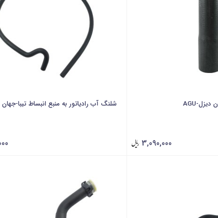
دیزل-AGU
شلنگ آب رادیاتور به منبع انبساط تیبا-جهان 
000
3,090,000