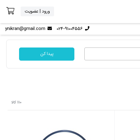
ورود | عضویت
ynikran@gmail.com
024-91004556
پیدا کن
110 کالا