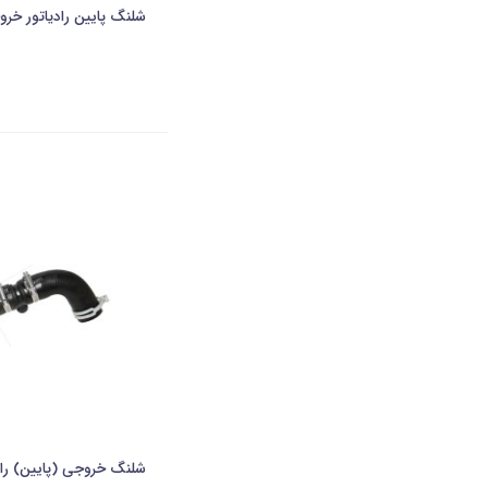
شلنگ پایین رادیاتور خروجی سمند
شلنگ خروجی (پایین) رادیاتور 207 اتومات