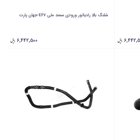
شلنگ بالا رادیاتور ورودی سمند ملی EF7-جهان پارت
6,442,500
6,442,