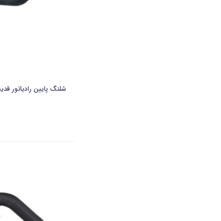
شلنگ پایین رادیاتور قدیم 405-U