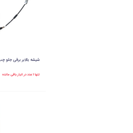
شیشه بالابر برقی جلو چپ سمند(A.P)
تنها 1 عدد در انبار باقی مانده