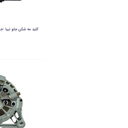
کلید مه شکن جلو تیبا -ج