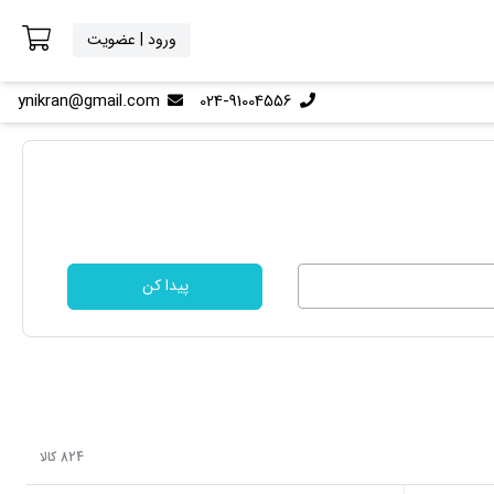
ورود | عضویت
ynikran@gmail.com
024-91004556
پیدا کن
824 کالا