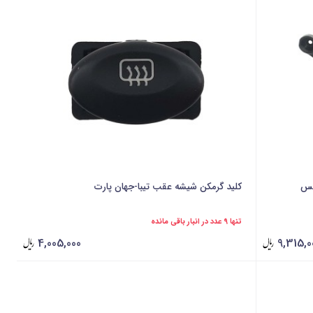
کلید گرمکن شیشه عقب تیبا-جهان پارت
تنها 9 عدد در انبار باقی مانده
4,005,000
9,315,0