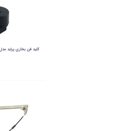
کلید فن بخاری پراید مدل قدیم(5فیش)-