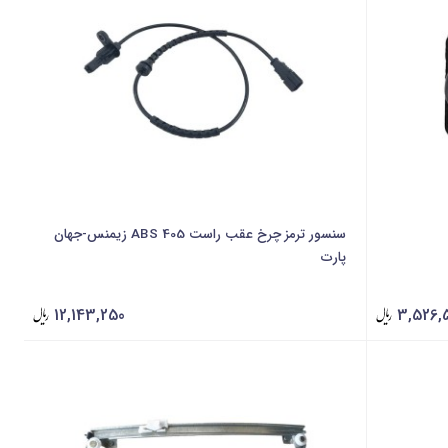
سنسور ترمز چرخ عقب راست 405 ABS زیمنس-جهان
پارت
12,143,250
3,526,