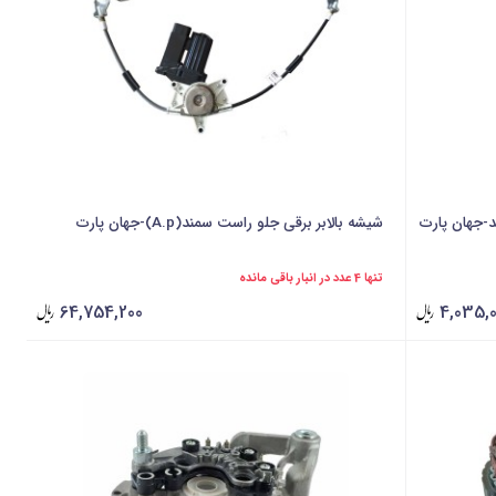
شیشه بالابر برقی جلو راست سمند(A.p)-جهان پارت
تنها 4 عدد در انبار باقی مانده
64,754,200
4,035,