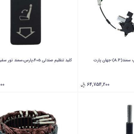
-جهان پارت
کلید تنظیم صندلی 405،پارس،سمند نور سفید-جهان پارت
000
64,754,200