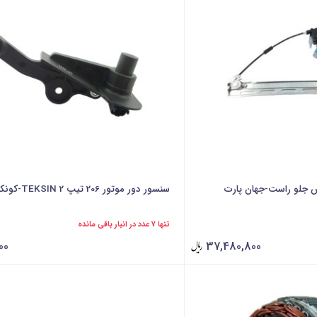
اس جلو راست-جهان پارت
سنسور دور موتور 206 تیپ 2 TEKSIN-کونکس
تنها 7 عدد در انبار باقی مانده
00
37,480,800