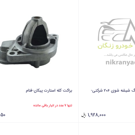
مجموعه سه راهی با شلنگ شیشه شوی 206 شرکتی-
براکت کله استارت پیکان-فنام
تنها 7 عدد در انبار باقی مانده
250
1,928,000