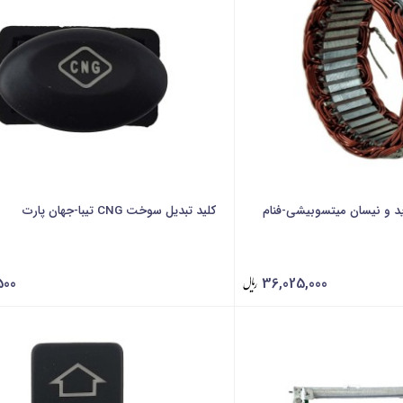
اید و نیسان میتسوبیشی-فنام
کلید تبدیل سوخت CNG تیبا-جهان پارت
500
36,025,000