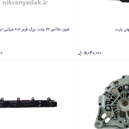
هان پارت
فیوز 50آمپر 32 ولت بزرگ قرمز 206 شرکتی-ایساکو
00
5,040,000