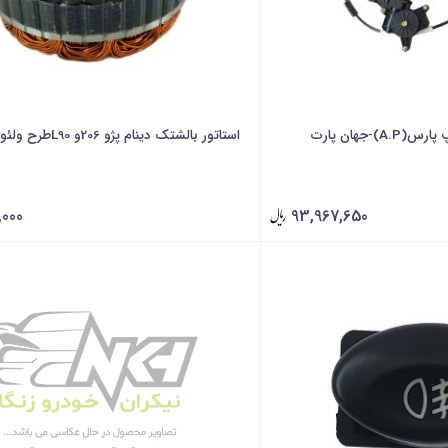
)-جهان پارت
استاتور بالشتک دینام پژو 206و L90طرح ولئو-فنام
,000
93,967,650