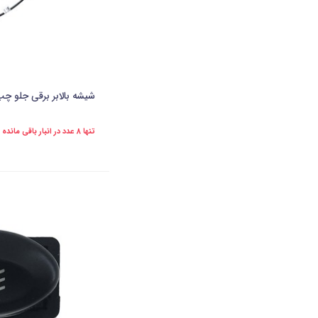
شیشه بالابر برقی جلو چپ پارس(A.P
تنها 8 عدد در انبار باقی مانده