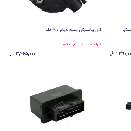
کاور پلاستیکی پشت دینام 206-فنام
تنها 7 عدد در انبار باقی مانده
3,465,000
1,390,0