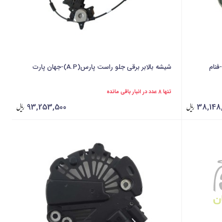
شیشه بالابر برقی جلو راست پارس(A.P)-جهان پارت
تنها 8 عدد در انبار باقی مانده
93,253,500
38,148