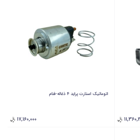
اتوماتیک استارت پراید 4 ذغاله-فنام
17,160,000
11,360,