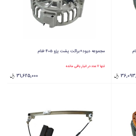
مجموعه دیود+براکت پشت پژو 405-فنام
تنها 7 عدد در انبار باقی مانده
31,625,000
36,093