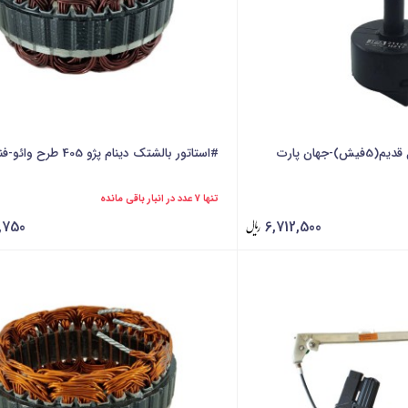
جهان پارت
#استاتور بالشتک دینام پژو 405 طرح وائو-فنام
تنها 7 عدد در انبار باقی مانده
,750
6,712,500