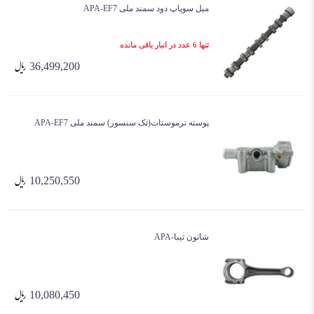
میل سوپاپ دود سمند ملی APA-EF7
تنها 6 عدد در انبار باقی مانده
36,499,200
پوسته ترموستات(تک سنسور) سمند ملی APA-EF7
10,250,550
شاتون تیبا-APA
10,080,450