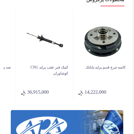
کاسه چرخ قدیم پراید-پایاتک
کمک فنر عقب پراید CNG
ضد یخ چ
کوشاوران
36,915,000
14,222,000