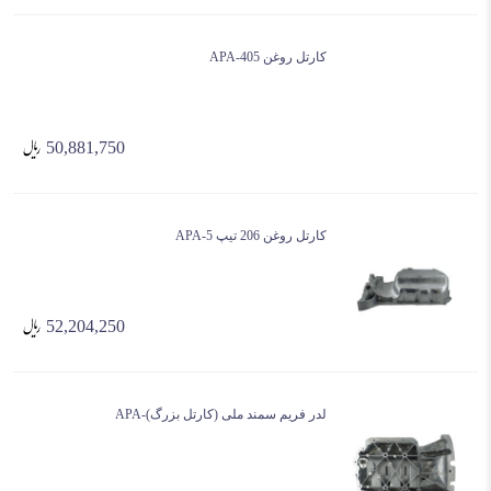
کارتل روغن 405-APA
50,881,750
کارتل روغن 206 تیپ 5-APA
52,204,250
لدر فریم سمند ملی (کارتل بزرگ)-APA