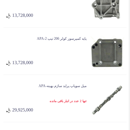
13,728,000
پایه کمپرسور کولر 206 تیپ 2-APA
13,728,000
میل سوپاپ پراید ساژم بهینه-APA
تنها 2 عدد در انبار باقی مانده
29,925,000