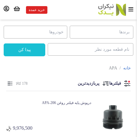
خرید عمده
پیدا کن
خانه
/
APA
فیلترها
پربازدیدترین
178 کالا
درپوش پایه فیلتر روغن 206-APA
9,976,500