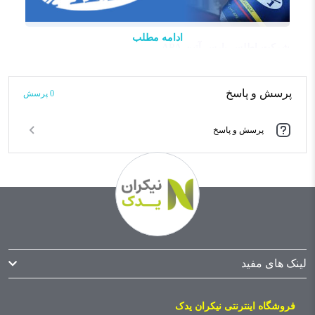
ادامه مطلب
شرکت اطلس پارس آتین APA
شرکت اطلس پارس آتین با نشان تجاری APA در سال ٩٢ ثبت
پرسش و پاسخ
0 پرسش‌
و با همکاری جمعی از قطعه سازان و مدیران با سابقه صنعت
خودروسازی فعالیت خود را آغاز نمود. این شرکت با هدف تامین
پرسش و پاسخ
قطعات خودرو با کیفیت OEM، نیاز بازار را با پویش مستمر
بازار، کسب اطلاعات و انتقال اطلاعات به تولیدکننده شناسایی
می کند و تولیدات و محصولات خود را با کیفیتی مطلوب در
اختیار مصرف کننده قرار می دهد. ارتباط ایجاد شده بین تیم
فروش و بازاریابی گروه APA و تیم تحقیق و توسعه
تولیدکنندگان باعث ایجاد محصولات جدیدی طی مدت همکاری
چند ساله گشته که خوشبختانه نتایج خوبی نیز به دنبال داشته
لینک های مفید
است. تیم تامین این مجموعه تمرکز خود را بر تامین قطعات
موتوری گذاشته که طی چند سال حیات این شرکت، روز به روز
فروشگاه اینترنتی نیکران یدک
تکمیل تر شده است. این گروه ماموریت (Mission) خود را تامین