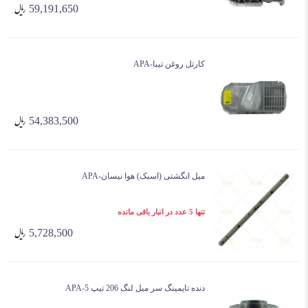
59,191,650
کارتل روغن تیبا-APA
54,383,500
میل انگشتی (اسبک) هوا نیسان-APA
تنها 5 عدد در انبار باقی مانده
5,728,500
دنده تایمینگ سر میل لنگ 206 تیپ 5-APA