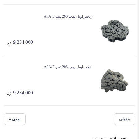
زنجیر اویل پمپ 206 تیپ 5-APA
9,234,000
زنجیر اویل پمپ 206 تیپ 2-APA
9,234,000
« قبلی
بعدی »
محصولات پرفروش