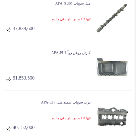
میل سوپاپ APA-XUM
تنها 2 عدد در انبار باقی مانده
37,839,600
کارتل روغن روآ APA-PU1
51,853,500
درب سوپاپ سمند ملی APA-EF7
تنها 8 عدد در انبار باقی مانده
40,152,000