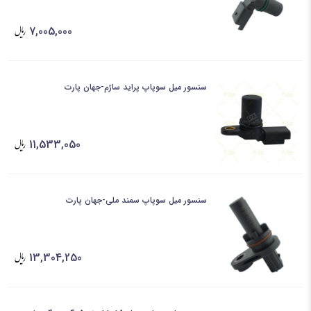
7,005,000
سنسور میل سوپاپ پراید ساژم-جهان پارت
11,533,050
سنسور میل سوپاپ سمند ملی-جهان پارت
13,304,250