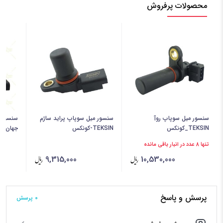
محصولات پرفروش
سنسور میل سوپاپ روآ
سنسور میل سوپاپ پراید ساژم
سنسور م
TEKSIN_کونکس
TEKSIN-کونکس
جهان پا
تنها 8 عدد در انبار باقی مانده
9,315,000
10,530,000
پرسش و پاسخ
0 پرسش‌