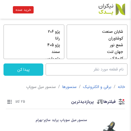
خرید عمده
پیدا کن
خانه
/
برقی و الکترونیک
/
سنسورها
/
سنسور میل سوپاپ
فیلترها
پربازدیدترین
25 کالا
سنسور میل سوپاپ پراید ساژم-بهرام