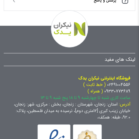
پرسش و پاسخ
لینک های مفید
فروشگاه اینترنتی نیکران یدک
02491004556
( خط ثابت )
09330773689
( همراه )
ساعت کاری شنبه تا چهارشنبه 9 تا 18 پنج شنبه 9 تا 13
آدرس:
استان: زنجان، شهرستان : زنجان، بخش : مرکزی، شهر: زنجان،
خیابان زینب کبری [12متری دوم]، نرسیده به میدان فلسطین، پلاک:
92.0، طبقه: همکف،