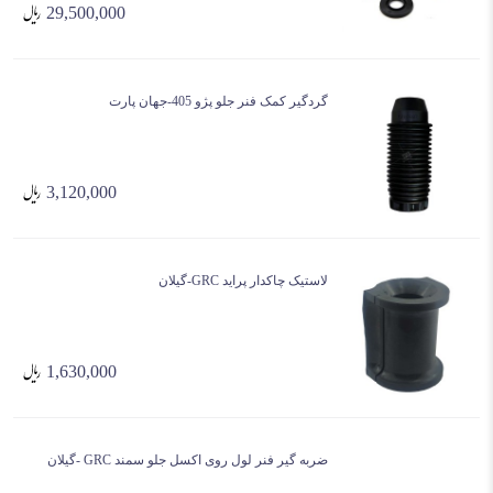
29,500,000
گردگیر کمک فنر جلو پژو 405-جهان پارت
3,120,000
لاستیک چاکدار پراید GRC-گیلان
1,630,000
ضربه گیر فنر لول روی اکسل جلو سمند GRC -گیلان