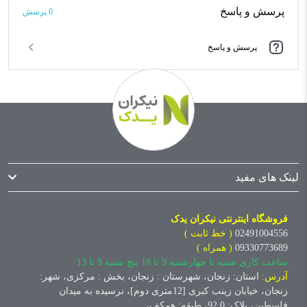
پرسش و پاسخ
0 پرسش‌
پرسش و پاسخ
لینک های مفید
فروشگاه اینترنتی نیکران یدک
02491004556
( خط ثابت )
09330773689
( همراه )
ساعت کاری شنبه تا چهارشنبه 9 تا 18 پنج شنبه 9 تا 13
آدرس:
استان: زنجان، شهرستان : زنجان، بخش : مرکزی، شهر:
زنجان، خیابان زینب کبری [12متری دوم]، نرسیده به میدان
فلسطین، پلاک: 92.0، طبقه: همکف،