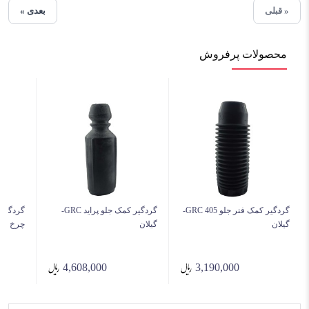
« قبلی
بعدی »
محصولات پرفروش
گردگیر کمک فنر جلو 405 GRC-
گردگیر کمک جلو پراید GRC-
گردگیر
گیلان
گیلان
چرخ ساده پرا
4,608,000
3,190,000