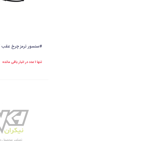
#سنسور ترمز چرخ عقب کاسه ای 206 ABS 
تنها 1 عدد در انبار باقی مانده