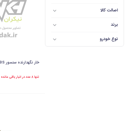
اصالت کالا
برند
نوع خودرو
خار نگهدارنده سنسور ABS چرخ جلو L90 شرکتی-ایساکو
تنها 8 عدد در انبار باقی مانده