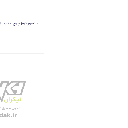
سنسور ترمز چرخ عقب راست ABS زیمنس کروز