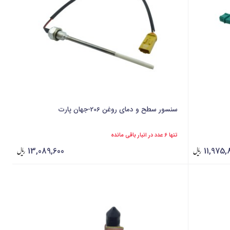
سنسور سطح و دمای روغن 206-جهان پارت
تنها 6 عدد در انبار باقی مانده
13,089,600
11,975,