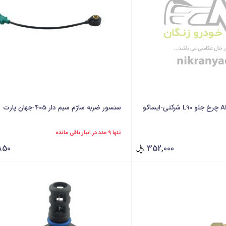
سنسور ضربه ساژم سیم دار 405-جهان پارت
تنها 9 عدد در انبار باقی مانده
850
352,000