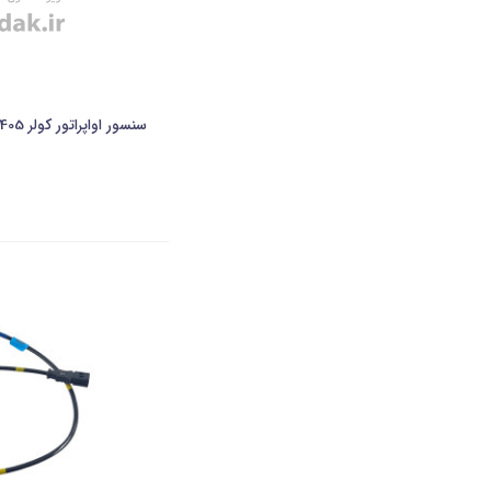
سنسور اواپراتور کولر 405 طرح جدید-ایساکو