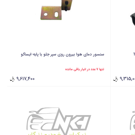
TEKSI
سنسور دمای هوا بیرون روی سپر جلو با پایه-ایساکو
تنها 7 عدد در انبار باقی مانده
9,617,400
9,315,0