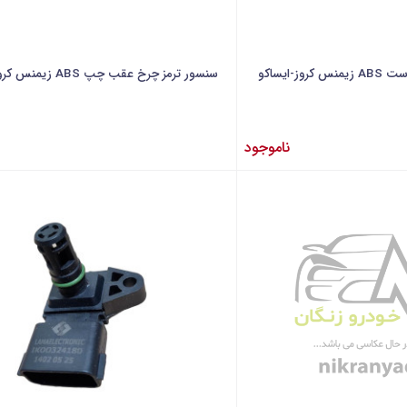
-ایساکو
سنسور ترمز چرخ عقب چپ ABS زیمنس کروز-ایساکو
ناموجود