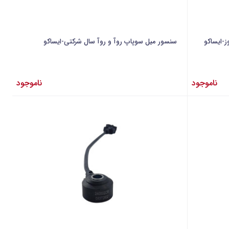
سنسور میل سوپاپ روآ و روآ سال شرکتی-ایساکو
ناموجود
ناموجود