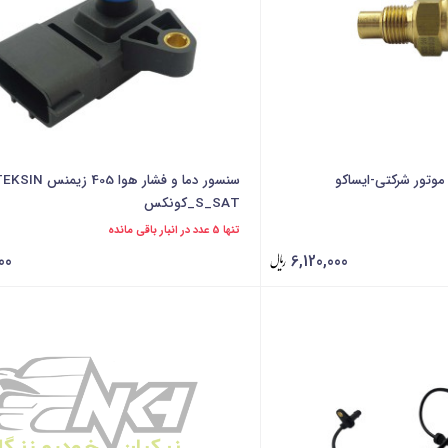
وتور شرکتی-ایساکو
سنسور دما و فشار هوا 405 زیمنس N
S_SAT_کونکس
تنها 5 عدد در انبار باقی مانده
00
6,120,000