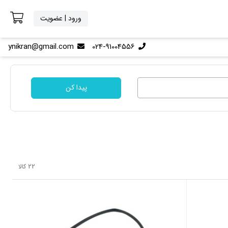
ورود | عضویت
ynikran@gmail.com
024-91004556
پیدا کن
22 کالا