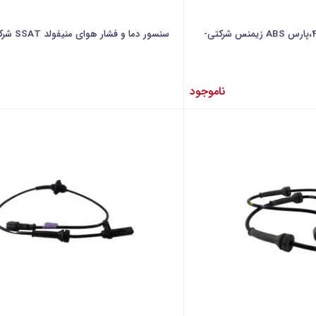
سنسور ترمز چرخ جلو 405،پارس ABS زیمنس شرکتی-
سنسور دما و فشار هوای منیفولد SSAT شرکتی-ایساکو
ناموجود