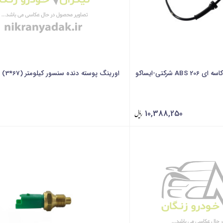
شرکتی-ایساکو
اورینگ پوسته دنده سنسور کیلومتر (67*3) شرکتی-ایسا
10,388,250