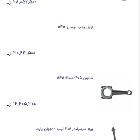
28,052,500
اویل پمپ نیسان-APA
30,612,500
شاتون 405-2000-APA
14,405,300
پیچ سرسیلندر 206 تیپ 2-جهان پارت