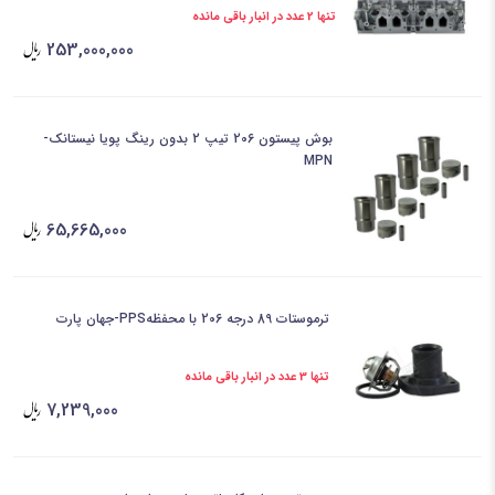
تنها 2 عدد در انبار باقی مانده
253,000,000
بوش پیستون 206 تیپ 2 بدون رینگ پویا نیستانک-
MPN
65,665,000
ترموستات 89 درجه 206 با محفظهPPS-جهان پارت
تنها 3 عدد در انبار باقی مانده
7,239,000