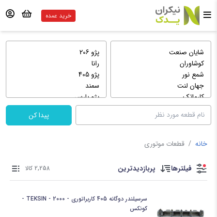
خرید عمده
پیدا کن
خانه
/
قطعات موتوری
فیلترها
پربازدیدترین
2,258 کالا
سرسیلندر دوگانه 405 کاربراتوری - 2000 - TEKSIN -
کونکس