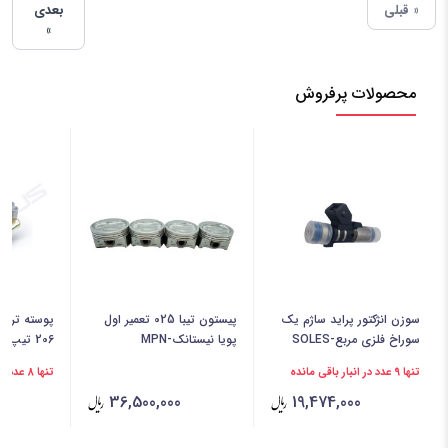
« قبلی
بعدی
»
محصولات پرفروش
سوزن انژکتور پراید ساژم یک
پیستون تیبا 025 تعمیر اول
پوسته ترمو
سوراخ فلزی مربع-SOLES
پویا نیستانک-MPN
206 تیپ 5-TPCO
تنها 9 عدد در انبار باقی مانده
تنها 8 عدد در انبار باقی مانده
36,500,000
19,474,000