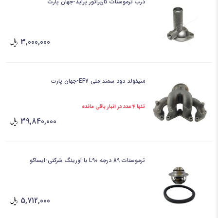
درب ترموستات کاربراتور پراید-جهان پارت
3,000,000
منیفولد دود سمند ملی EF7-جهان پارت
تنها 4 عدد در انبار باقی مانده
39,840,000
ترموستات 89 درجه L90 با اورینگ شرکتی-ایساکو
5,712,000