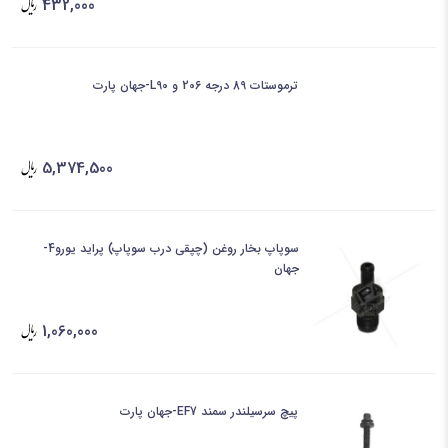
432,000
ترموستات 89 درجه 206 و L90-جهان پارت
5,374,500
سوپاپ بخار روغن (چپقی درب سوپاپ) پراید یورو4-
جهان
1,060,000
پیچ سرسیلندر سمند EF7-جهان پارت