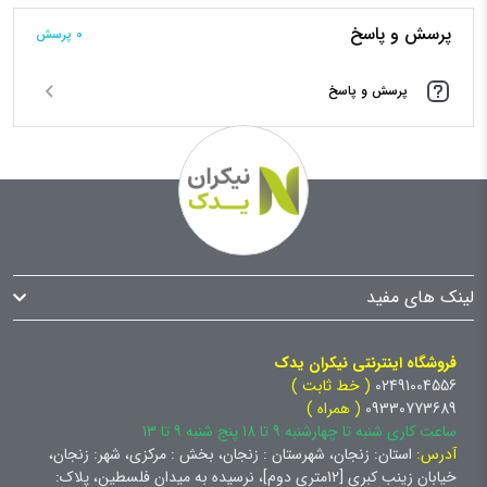
پرسش و پاسخ
0 پرسش‌
پرسش و پاسخ
لینک های مفید
فروشگاه اینترنتی نیکران یدک
02491004556
( خط ثابت )
09330773689
( همراه )
ساعت کاری شنبه تا چهارشنبه 9 تا 18 پنج شنبه 9 تا 13
آدرس:
استان: زنجان، شهرستان : زنجان، بخش : مرکزی، شهر: زنجان،
خیابان زینب کبری [12متری دوم]، نرسیده به میدان فلسطین، پلاک: