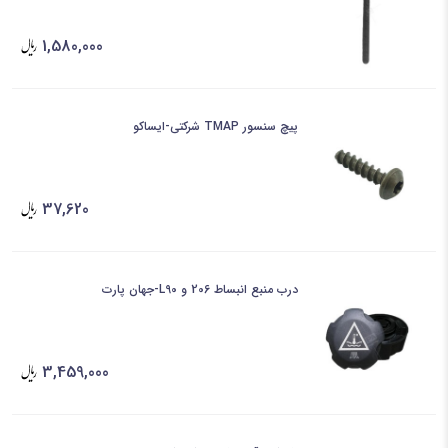
1,580,000
پیچ سنسور TMAP شرکتی-ایساکو
37,620
درب منبع انبساط 206 و L90-جهان پارت
3,459,000