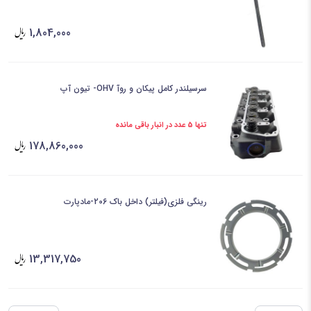
1,804,000
سرسیلندر کامل پیکان و روآ OHV- تیون آپ
تنها 5 عدد در انبار باقی مانده
178,860,000
رینگی فلزی(فیلتر) داخل باک 206-مادپارت
13,317,750