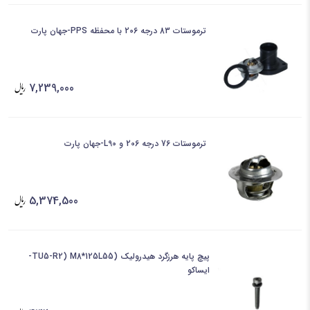
ترموستات 83 درجه 206 با محفظه PPS-جهان پارت
7,239,000
ترموستات 76 درجه 206 و L90-جهان پارت
5,374,500
پیچ پایه هرزگرد هیدرولیک (TU5-R2) M8*125L55-
ایساکو