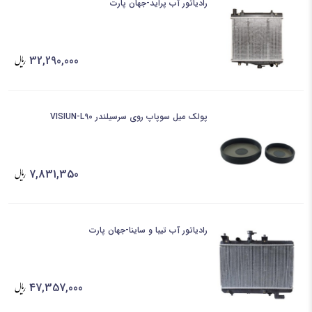
رادیاتور آب پراید-جهان پارت
32,290,000
پولک میل سوپاپ روی سرسیلندر VISIUN-L90
7,831,350
رادیاتور آب تیبا و ساینا-جهان پارت
47,357,000