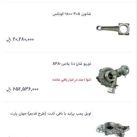
شاتون 405-1800-کونکس
20,280,000
توربو شارژ دنا پلاس-APA
تنها 1 عدد در انبار باقی مانده
652,536,000
اویل پمپ پراید با نافی ثابت (طرح قدیم)-جهان پارت