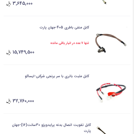
3,645,000
کابل منفی باطری 405-جهان پارت
تنها 7 عدد در انبار باقی مانده
15,749,500
کابل مثبت باتری با سر برنجی شرکتی-ایساکو
32,760,000
کابل تقویت اتصال بدنه پرایدوپژو 30سانت(16)-جهان
پارت