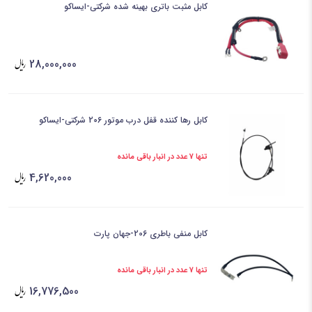
کابل مثبت باتری بهینه شده شرکتی-ایساکو
28,000,000
کابل رها کننده قفل درب موتور 206 شرکتی-ایساکو
تنها 7 عدد در انبار باقی مانده
4,620,000
کابل منفی باطری 206-جهان پارت
تنها 7 عدد در انبار باقی مانده
16,776,500