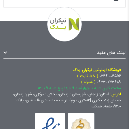
لینک های مفید
فروشگاه اینترنتی نیکران یدک
02491004556
( خط ثابت )
09330773689
( همراه )
ساعت کاری شنبه تا چهارشنبه 9 تا 18 پنج شنبه 9 تا 13
آدرس:
استان: زنجان، شهرستان : زنجان، بخش : مرکزی، شهر: زنجان،
خیابان زینب کبری [12متری دوم]، نرسیده به میدان فلسطین، پلاک:
92.0، طبقه: همکف،