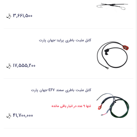
3,661,500
کابل مثبت باطری پراید-جهان پارت
17,555,200
کابل مثبت باطری سمند EF7-جهان پارت
تنها 9 عدد در انبار باقی مانده
41,700,000