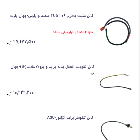
کابل مثبت باطری 206 TU5 سمند و پارس-جهان پارت
تنها 4 عدد در انبار باقی مانده
27,177,500
کابل تقویت اتصال بدنه پراید و پژو70سانت(16)-جهان
پ
10,222,200
کابل کیلومتر پراید انژکتور-AGU