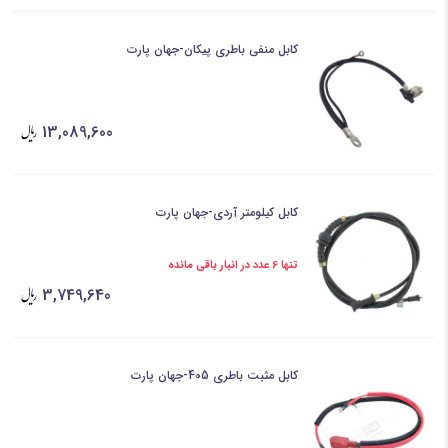
کابل منفی باطری پیکان-جهان پارت
13,089,600
کابل کیلومتر آردی-جهان پارت
تنها 6 عدد در انبار باقی مانده
3,749,640
کابل مثبت باطری 405-جهان پارت