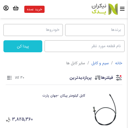
خرید عمده
پیدا کن
خانه
/
سیم و کابل
/
سایر کابل ها
فیلترها
پربازدیدترین
30 کالا
کابل کیلومتر پیکان -جهان پارت
3,825,360