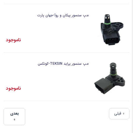
مپ سنسور پیکان و روآ-جهان پارت
ناموجود
مپ سنسور پراید TEKSIN-کونکس
ناموجود
« قبلی
بعدی
»