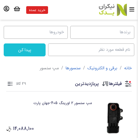
خرید عمده
پیدا کن
خانه
/
برقی و الکترونیک
/
سنسورها
/
مپ سنسور
فیلترها
پربازدیدترین
29 کالا
مپ سنسور 2 اورینگ 405-جهان پارت
14,088,100