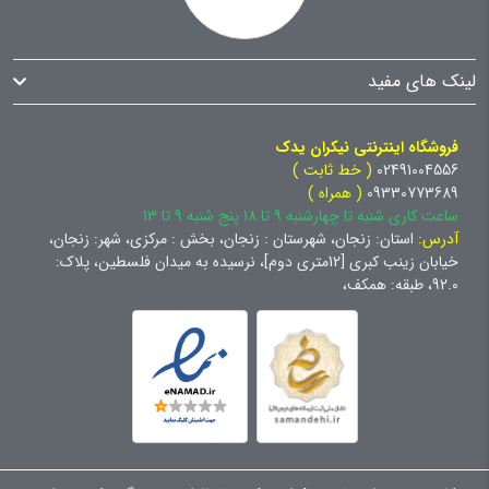
لینک های مفید
فروشگاه اینترنتی نیکران یدک
02491004556
( خط ثابت )
09330773689
( همراه )
ساعت کاری شنبه تا چهارشنبه 9 تا 18 پنج شنبه 9 تا 13
آدرس:
استان: زنجان، شهرستان : زنجان، بخش : مرکزی، شهر: زنجان،
خیابان زینب کبری [12متری دوم]، نرسیده به میدان فلسطین، پلاک:
92.0، طبقه: همکف،