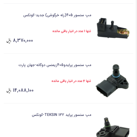
مپ سنسور 405(رله خرگوشی) جدید-کونکس
تنها 1 عدد در انبار باقی مانده
8,370,000
مپ سنسور پرایدو405زیمنس دوگانه-جهان پارت
تنها 4 عدد در انبار باقی مانده
14,088,100
مپ سنسور پراید 132 TEKSIN-کونکس