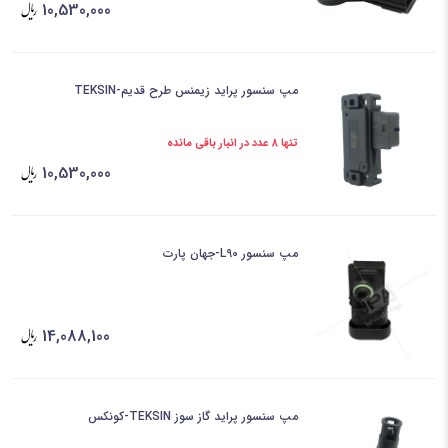
10,530,000
مپ سنسور پراید زیمنس طرح قدیم-TEKSIN
تنها 8 عدد در انبار باقی مانده
10,530,000
مپ سنسور L90-جهان پارت
14,088,100
مپ سنسور پراید گاز سوز TEKSIN-کونکس