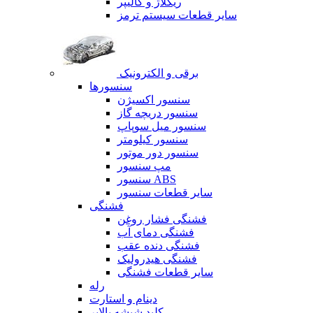
ریگلاژ و کالیپر
سایر قطعات سیستم ترمز
برقی و الکترونیک
سنسورها
سنسور اکسیژن
سنسور دریچه گاز
سنسور میل سوپاپ
سنسور کیلومتر
سنسور دور موتور
مپ سنسور
سنسور ABS
سایر قطعات سنسور
فشنگی
فشنگی فشار روغن
فشنگی دمای آب
فشنگی دنده عقب
فشنگی هیدرولیک
سایر قطعات فشنگی
رله
دینام و استارت
کلید شیشه بالابر