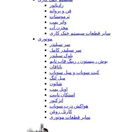
رادیاتور
فن و پروانه
ترموستات
واتر پمپ
مخزن آب
سایر قطعات سیستم خنک کاری
موتوری
سر سیلندر
سر سیلندر کامل
بلوک سیلندر
بوش ، پیستون ، رینگ قاب تایم
یاتاقان
کیت سوپاپ و میل سوپاپ
میل لنگ
شاتون
اویل پمپ
استکان تایپت
انژکتور
هواکش درب سوپاپ
کارتل روغن
سایر قطعات موتوری