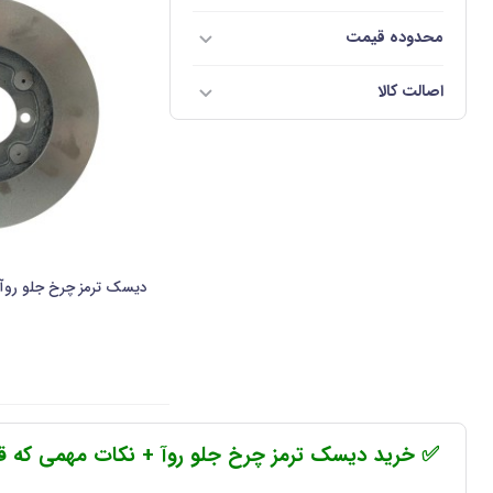
محدوده قیمت
اصالت کالا
دیسک ترمز چرخ جلو روآ ABS-پایات
✅ خرید دیسک ترمز چرخ جلو روآ + نکات مهمی که قبل 