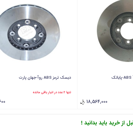
ک
دیسک ترمز ABS روآ-جهان پارت
تنها 2 عدد در انبار باقی مانده
600
18,564,000
از خرید باید بدانید !