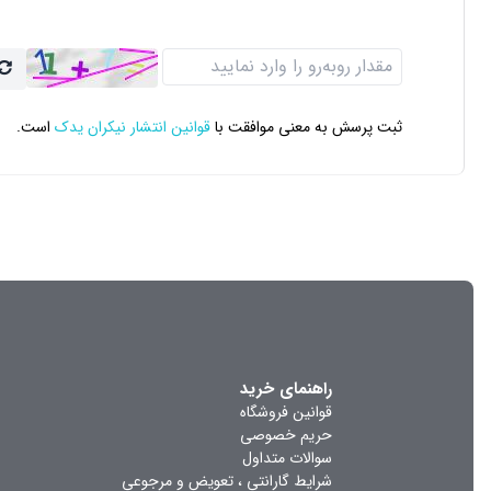
ثبت پرسش به معنی موافقت با
قوانین انتشار نیکران یدک
است.
راهنمای خرید
✅ قیمت دیسک ترمز چرخ جلو روآ
قوانین فروشگاه
حریم خصوصی
قیمت دیسک چرخ جلو روآ به عوامل متعددی از جمله
سوالات متداول
شرایط گارانتی ، تعویض و مرجوعی
مختلف در بازار و فروشگاه های آنلاین برای فروش عر