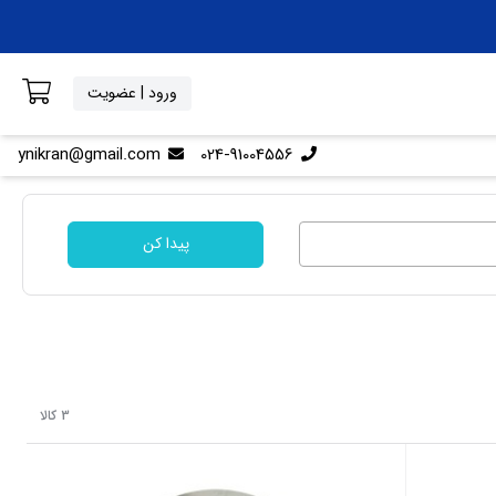
ورود | عضویت
ynikran@gmail.com
024-91004556
پیدا کن
3 کالا