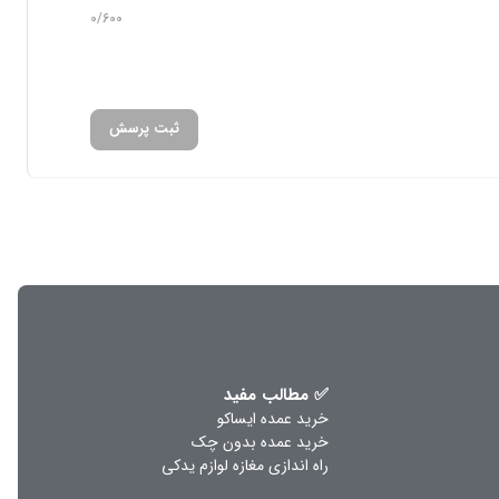
0/600
ثبت پرسش
✅ مطالب مفید
خرید عمده ایساکو
خرید عمده بدون چک
د . دیسک های ترمز جلو ماشین در انواع برندهای
راه اندازی مغازه لوازم یدکی
فیت برند محصول متفاوت میباشد.