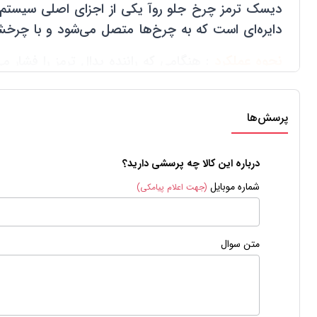
دیسک ترمز چرخ جلو روآ یکی از اجزای اصلی سیست
دایره‌ای است که به چرخ‌ها متصل می‌شود و با چرخ
نحوه عملکرد
:
هنگامی که راننده پدال ترمز را فشار
نهایت ایست کامل خودرو می‌شود.
وظایف
:
وظیفه اصلی دیسک چرخ جلو روآ ، کاهش س
پرسش‌ها
ترمز ، حفظ پایداری خودرو به دلیل طراحی متقارن د
از انحراف خودرو به یک سمت ، افزایش طول عمر لن
درباره این کالا چه پرسشی دارید؟
راحت تر به دلیل جذب ارتعاشات ناشی از ترمز گیری اش
شماره موبایل
(جهت اعلام پیامکی)
متن سوال