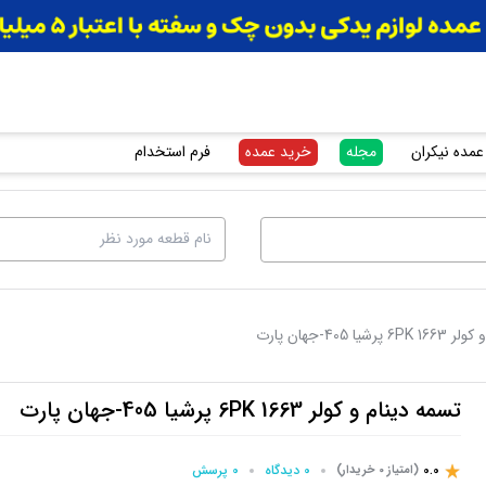
عمده نیکران
مجله
خرید عمده
فرم استخدام
یا 405-جهان پارت
تسمه دینام و کولر 6PK 1663 پرشیا 405-جهان پارت
0.0
0 دیدگاه
0 پرسش‌
(امتیاز 0 خریدار)