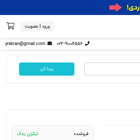
ورود | عضویت
ynikran@gmail.com
024-91004556
پیدا کن
فروشنده
نیکران یدک