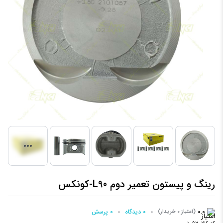
رینگ و پیستون تعمیر دوم L90-کونکس
0.0
0 دیدگاه
0 پرسش‌
(امتیاز 0 خریدار)