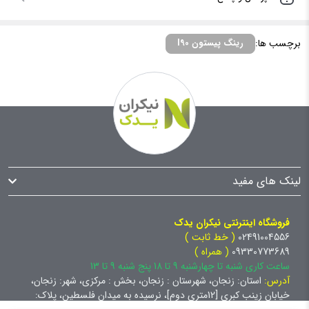
برچسب ها:
رینگ پیستون l90
لینک های مفید
فروشگاه اینترنتی نیکران یدک
02491004556
( خط ثابت )
09330773689
( همراه )
ساعت کاری شنبه تا چهارشنبه 9 تا 18 پنج شنبه 9 تا 13
آدرس:
استان: زنجان، شهرستان : زنجان، بخش : مرکزی، شهر: زنجان،
خیابان زینب کبری [12متری دوم]، نرسیده به میدان فلسطین، پلاک: