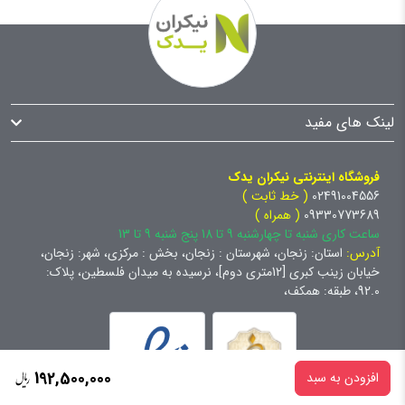
لینک های مفید
فروشگاه اینترنتی نیکران یدک
02491004556
( خط ثابت )
09330773689
( همراه )
ساعت کاری شنبه تا چهارشنبه 9 تا 18 پنج شنبه 9 تا 13
آدرس:
استان: زنجان، شهرستان : زنجان، بخش : مرکزی، شهر: زنجان،
خیابان زینب کبری [12متری دوم]، نرسیده به میدان فلسطین، پلاک:
92.0، طبقه: همکف،
192,500,000
افزودن به سبد