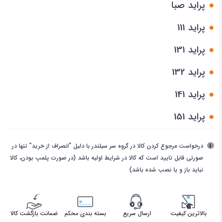
●
پراید صبا
●
پراید 111
●
پراید 131
●
پراید 132
●
پراید 141
●
پراید 151
درخواست مرجوع کردن کالا در گروه سر سیلندر با دلیل "انصراف از خرید" تنها در
صورتی قابل تایید است که کالا در شرایط اولیه باشد (در صورت پلمپ بودن، کالا
نباید باز و یا نصب شده باشد)
بالاترین کیفیت
ارسال سریع
بسته بندی محکم
ضمانت بازگشت کالا