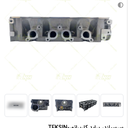
سرسیلندر پراید کاربراتور-TEKSIN