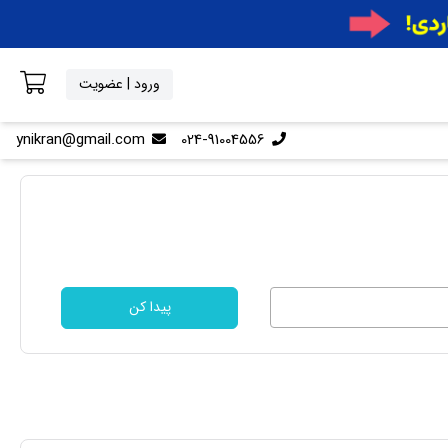
ورود | عضویت
ynikran@gmail.com
024-91004556
پیدا کن