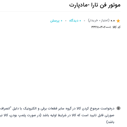
موتور فن تارا -مادپارت
0.0
0 دیدگاه
0 پرسش‌
(امتیاز 0 خریدار)
کد کالا:
332803020001
درخواست مرجوع کردن کالا در گروه سایر قطعات برقی و الکترونیک با دلیل "انصراف ا
صورتی قابل تایید است که کالا در شرایط اولیه باشد (در صورت پلمپ بودن، کالا نب
باشد)