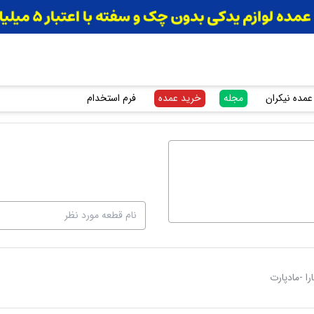
عمده نیکران
مجله
خرید عمده
فرم استخدام
را -مادپارت