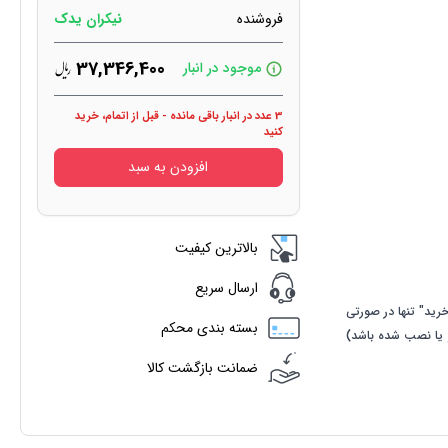
فروشنده
نیکران یدک
37,346,400
موجود در انبار
3 عدد در انبار باقی مانده - قبل از اتمام، خرید
کنید
افزودن به سبد
بالاترین کیفیت
ارسال سریع
رید" تنها در صورتی
بسته بندی محکم
 و یا نصب شده باشد)
ضمانت بازگشت کالا