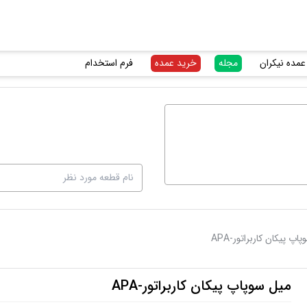
عمده نیکران
مجله
خرید عمده
فرم استخدام
اپ پیکان کاربراتور-APA
میل سوپاپ پیکان کاربراتور-APA