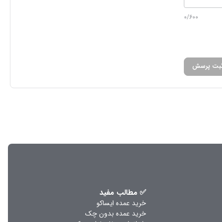
0/600
بت پرسش
✅ مطالب مفید
خرید عمده ایساکو
خرید عمده بدون چک