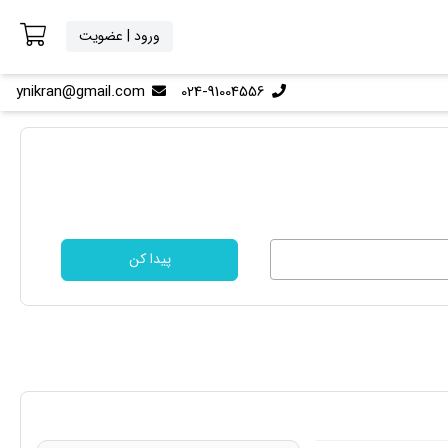
ورود | عضویت
ynikran@gmail.com
024-91004556
پیدا کن