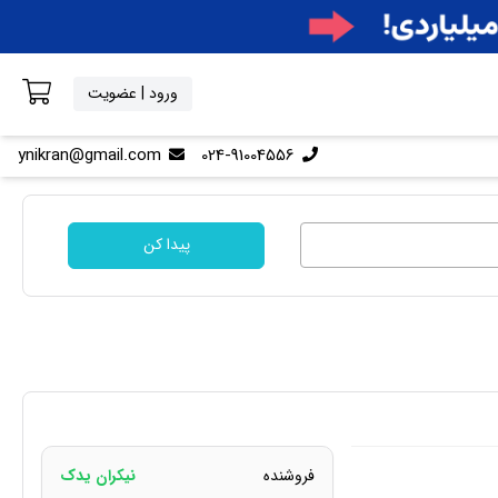
ورود | عضویت
ynikran@gmail.com
024-91004556
پیدا کن
فروشنده
نیکران یدک