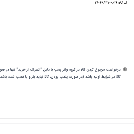
کد کالا:
2904893700819
درخواست مرجوع کردن کالا در گروه واتر پمپ با دلیل "انصراف از خرید" تنها در صو
کالا در شرایط اولیه باشد (در صورت پلمپ بودن، کالا نباید باز و یا نصب شده باشد)