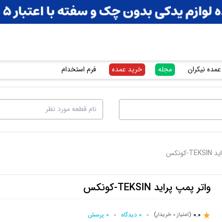
عمده نیکران
مجله
خرید عمده
فرم استخدام
-کونکس
واتر پمپ پراید TEKSIN-کونکس
0.0
0 دیدگاه
0 پرسش‌
(امتیاز 0 خریدار)