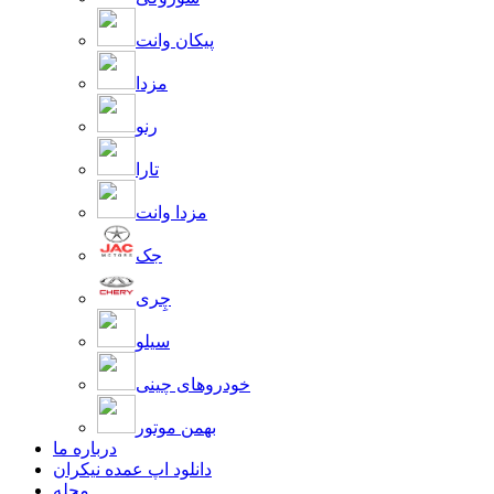
پیکان وانت
مزدا
رنو
تارا
مزدا وانت
جک
چِری
سیلو
خودروهای چینی
بهمن موتور
درباره ما
دانلود اپ عمده نیکران
مجله