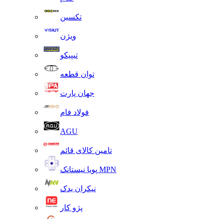
تکسین
ویژن
تیپیکو
توان قطعه
جهان پارت
فولاد فام
AGU
تامین کالای قائم
پویا نیستانک MPN
نیکران یدک
پژو کار