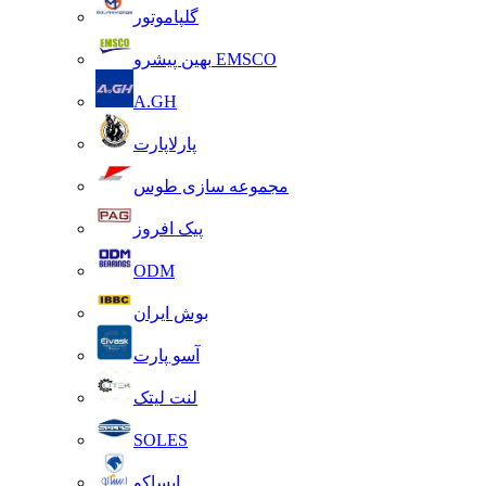
گلپاموتور
بهین پیشرو EMSCO
A.GH
پارلاپارت
مجموعه سازی طوس
پیک افروز
ODM
بوش ایران
آسو پارت
لنت لیتک
SOLES
ایساکو