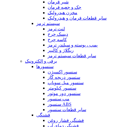
شیر فرمان
جک و جعبه فرمان
مخزن هیدرولیک
سایر قطعات فرمان و هیدرولیک
سیستم ترمز
لنت ترمز
دیسک چرخ
کاسه چرخ
پمپ ، پوسته و سیلندر ترمز
ریگلاژ و کالیپر
سایر قطعات سیستم ترمز
برقی و الکترونیک
سنسورها
سنسور اکسیژن
سنسور دریچه گاز
سنسور میل سوپاپ
سنسور کیلومتر
سنسور دور موتور
مپ سنسور
سنسور ABS
سایر قطعات سنسور
فشنگی
فشنگی فشار روغن
فشنگی دمای آب