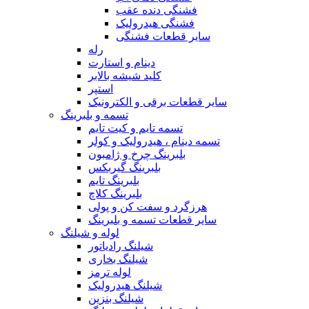
فشنگی دنده عقب
فشنگی هیدرولیک
سایر قطعات فشنگی
رله
دینام و استارت
کلید شیشه بالابر
استپر
سایر قطعات برقی و الکترونیک
تسمه و بلبرینگ
تسمه تایم و کیت تایم
تسمه دینام ، هیدرولیک و کولر
بلبرینگ چرخ و ژامبون
بلبرینگ گیربکس
بلبرینگ تایم
بلبرینگ کلاچ
هرزگرد و سفت کن و پولی
سایر قطعات تسمه و بلبرینگ
لوله و شیلنگ
شیلنگ رادیاتور
شیلنگ بخاری
لوله ترمز
شیلنگ هیدرولیک
شیلنگ بنزین