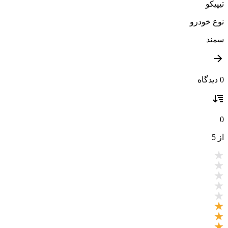
تیپیکو
نوع خودرو
سمند
0 دیدگاه
0
از 5