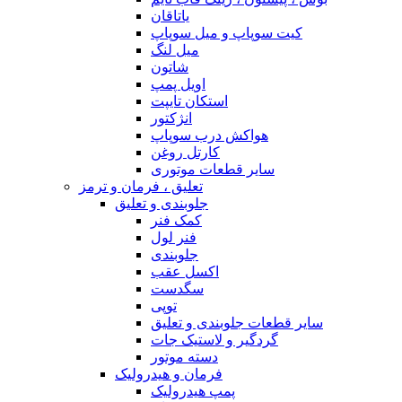
یاتاقان
کیت سوپاپ و میل سوپاپ
میل لنگ
شاتون
اویل پمپ
استکان تایپت
انژکتور
هواکش درب سوپاپ
کارتل روغن
سایر قطعات موتوری
تعلیق ، فرمان و ترمز
جلوبندی و تعلیق
کمک فنر
فنر لول
جلوبندی
اکسل عقب
سگدست
توپی
سایر قطعات جلوبندی و تعلیق
گردگیر و لاستیک جات
دسته موتور
فرمان و هیدرولیک
پمپ هیدرولیک