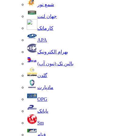
شمع نور
جهان لنت
کارماتک
APA
بهرام الکترونیک
بالین تک (تیون آپ)
گلدن
مادپارت
OPG
پایاتک
Sm
فنام