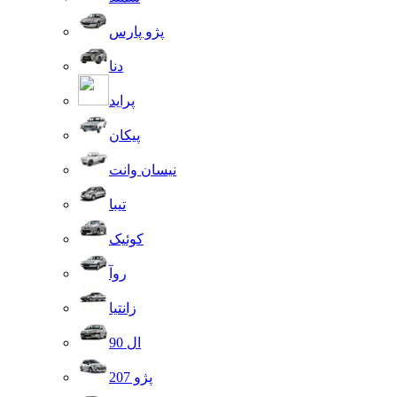
پژو پارس
دنا
پراید
پیکان
نیسان وانت
تیبا
کوئیک
روآ
زانتیا
ال 90
پژو 207