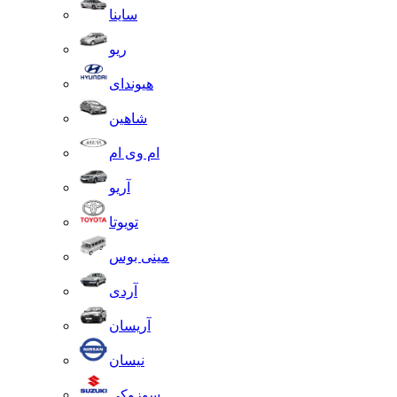
ساینا
ریو
هیوندای
شاهین
ام وی ام
آریو
تویوتا
مینی بوس
آردی
آریسان
نیسان
سوزوکی