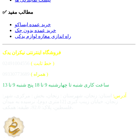
✅ مطالب مفید
خرید عمده ایساکو
خرید عمده بدون چک
راه اندازی مغازه لوازم یدکی
فروشگاه اینترنتی نیکران یدک
( خط ثابت )
02491004556
( همراه )
09330773689
ساعت کاری شنبه تا چهارشنبه 9 تا 18 پنج شنبه 9 تا 13
آدرس:
استان: زنجان، شهرستان : زنجان، بخش : مرکزی، شهر:
زنجان، خیابان زینب کبری [12متری دوم]، نرسیده به میدان
فلسطین، پلاک: 92.0، طبقه: همکف،