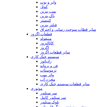
وایر و بوت
کوئل
پمپ بنزین
باک بنزین
کنیستر
فیلتر بنزین
سایر قطات سوخت رسانی و احتراق
قطعات اگزوز
منیفولد
کاتالیزور
اگزوز
سایر قطعات اگزوز
سیستم خنک کاری
رادیاتور
فن و پروانه
ترموستات
واتر پمپ
مخزن آب
سایر قطعات سیستم خنک کاری
موتوری
سر سیلندر
سر سیلندر کامل
بلوک سیلندر
بوش ، پیستون ، رینگ قاب تایم