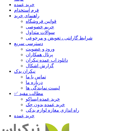
خرید عمده
فرم استخدام
راهنمای خرید
قوانین فروشگاه
حریم خصوصی
سوالات متداول
شرایط گارانتی ، تعویض و مرجوعی
دسترسی سریع
ورود و عضویت
پرتال همکاران
دانلود اپ عمده نیکران
گزارش اشکال
نیکران یدک
تماس با ما
درباره ما
لیست نمایندگی ها
✅ مطالب مفید
خرید عمده ایساکو
خرید عمده بدون چک
راه اندازی مغازه لوازم یدکی
خرید عمده