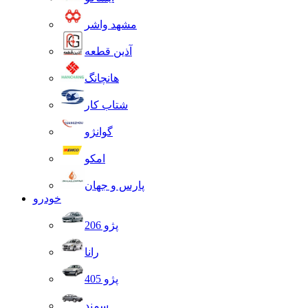
مشهد واشر
آذین قطعه
هانچانگ
شتاب کار
گوانژو
امکو
پارس و جهان
خودرو
پژو 206
رانا
پژو 405
سمند