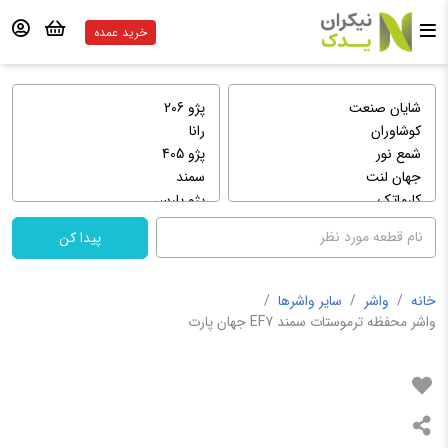
خرید عمده
پیدا کن
خانه
/
واشر
/
سایر واشرها
/
واشر محفظه ترموستات سمند EF7 جهان پارت