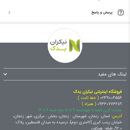
پرسش و پاسخ
لینک های مفید
فروشگاه اینترنتی نیکران یدک
02491004556
( خط ثابت )
09330773689
( همراه )
ساعت کاری شنبه تا چهارشنبه 9 تا 18 پنج شنبه 9 تا 13
آدرس:
استان: زنجان، شهرستان : زنجان، بخش : مرکزی، شهر: زنجان،
خیابان زینب کبری [12متری دوم]، نرسیده به میدان فلسطین، پلاک:
92.0، طبقه: همکف،