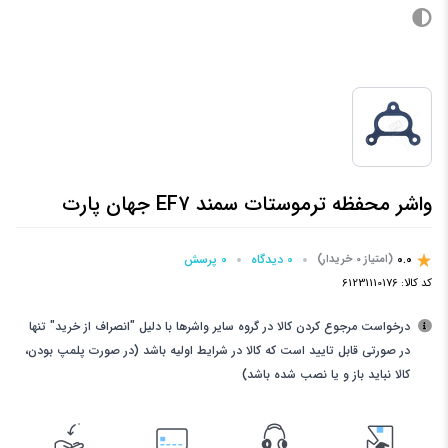
واشر محفظه ترموستات سمند EF7 جهان پارت
0.0
0 دیدگاه
0 پرسش‌
(امتیاز 0 خریدار)
کد کالا:
61231110176
درخواست مرجوع کردن کالا در گروه سایر واشرها با دلیل "انصراف از خرید" تنها
در صورتی قابل تایید است که کالا در شرایط اولیه باشد (در صورت پلمپ بودن،
کالا نباید باز و یا نصب شده باشد)