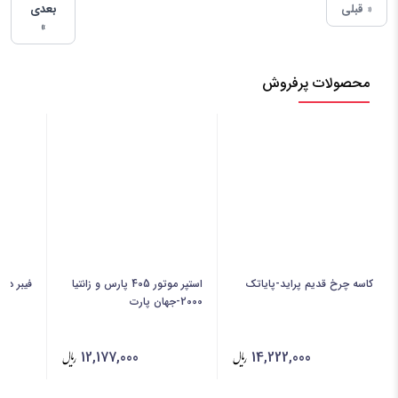
« قبلی
بعدی
»
محصولات پرفروش
کاسه چرخ قدیم پراید-پایاتک
استپر موتور 405 پارس و زانتیا
فیبر دنده دیش
2000-جهان پارت
12,177,000
14,222,000