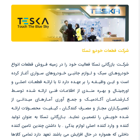
شرکت قطعات خودرو تسکا
شرکـت بازرگانی تسکا فعالیت خود را در زمینه فـروش قطعات انواع
خودروهـای سبک و لـوازم جانبـی خـودروهای سـواری آغـاز کرده
است و ایـن وظیـفـه را بر عهـده دارد تا با ارائـه قطعـات اصلـی و
اورجینـال و بهـره منــدی از اطلاعـات فنـی ارائـه شـده توسـط
کـارشنـاسـان آکـادمیـک و جمـع آوری آمـارهـای میـدانـی از
تعمیـرکـاران مجـاز و مصـرف کنندگـان ، کیـفیـت محصـولات ارائـه
شـده خویـش را تضمیـن نمایـد. بـازرگانی تسکا به عنوان تولید
کننده و وارد کننده اصلی لوازم یدکی . با داشتن چندین تامین کننده
داخلی که همواره در حال افزایش می باشند تعهد دارد تمامی کالاها