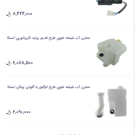
8,424,000
مخزن آب شیشه شوی طرح قدیم پراید کاربراتوری-تسکا
6,088,500
مخزن آب شیشه شوی طرح انژکتور با گلوئی پیکان-تسکا
6,090,000