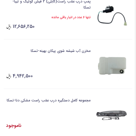
پمپ درب عقب راست(کابلی) 2 فیش کوئیک و تیبا-
تسکا
تنها 6 عدد در انبار باقی مانده
12,656,250
مخزن آب شیشه شوی پیکان بهینه-تسکا
4,942,500
مجموعه کامل دستگیره درب عقب راست مشکی دنا-تسکا
ناموجود