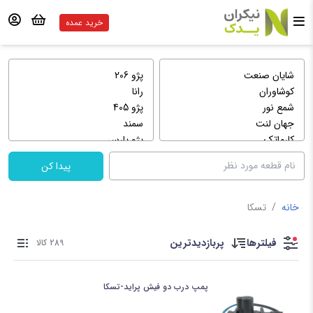
خرید عمده
پیدا کن
خانه
/
تسکا
فیلترها
پربازدیدترین
289 کالا
پمپ درب دو فیش پراید-تسکا