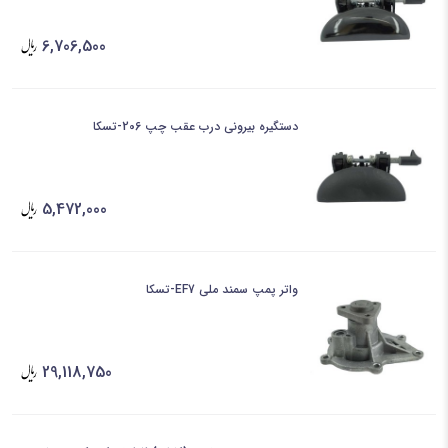
6,706,500
دستگیره بیرونی درب عقب چپ 206-تسکا
5,472,000
واتر پمپ سمند ملی EF7-تسکا
29,118,750