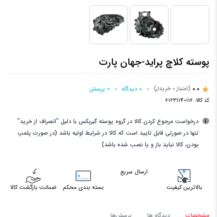
پوسته کلاچ پراید-جهان پارت
0.0
0 دیدگاه
0 پرسش‌
(امتیاز 0 خریدار)
کد کالا:
61231140116
درخواست مرجوع کردن کالا در گروه پوسته گیربکس با دلیل "انصراف از خرید"
تنها در صورتی قابل تایید است که کالا در شرایط اولیه باشد (در صورت پلمپ
بودن، کالا نباید باز و یا نصب شده باشد)
ارسال سریع
بالاترین کیفیت
بسته بندی محکم
ضمانت بازگشت کالا
مشخصات
دیدگاه ها
پرسش‌ها