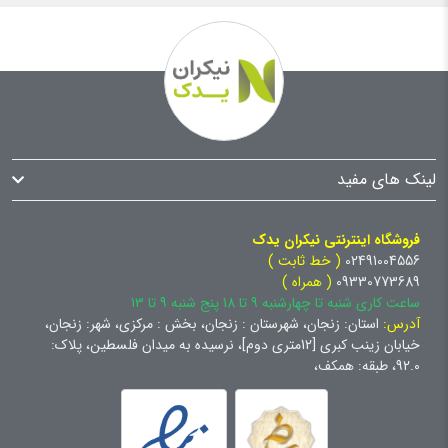
لینک های مفید
فروشگاه اینترنتی نیکران یدک
02491004556
( خط ثابت )
09330773689
( همراه )
ساعت کاری شنبه تا چهارشنبه 9 تا 18 پنج شنبه 9 تا 13
آدرس:
استان: زنجان، شهرستان : زنجان، بخش : مرکزی، شهر: زنجان،
خیابان زینب کبری [12متری دوم]، نرسیده به میدان فلسطین، پلاک:
92.0، طبقه: همکف،