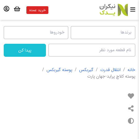
خرید عمده
پیدا کن
خانه
/
انتقال قدرت
/
گیربکس
/
پوسته گیربکس
/
پوسته کلاچ پراید-جهان پارت