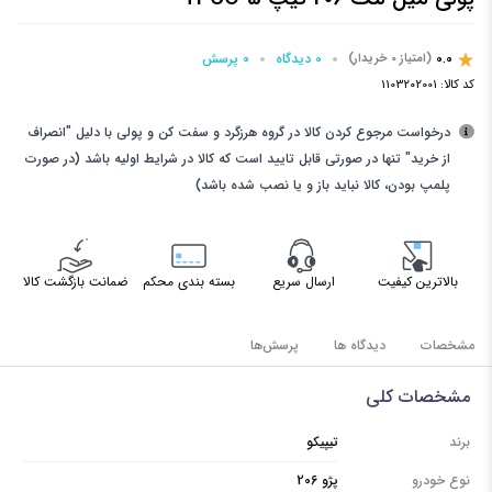
0.0
0 دیدگاه
0 پرسش‌
(امتیاز 0 خریدار)
کد کالا:
1103202001
درخواست مرجوع کردن کالا در گروه هرزگرد و سفت کن و پولی با دلیل "انصراف
از خرید" تنها در صورتی قابل تایید است که کالا در شرایط اولیه باشد (در صورت
پلمپ بودن، کالا نباید باز و یا نصب شده باشد)
بالاترین کیفیت
ارسال سریع
بسته بندی محکم
ضمانت بازگشت کالا
مشخصات
دیدگاه ها
پرسش‌ها
مشخصات کلی
برند
تیپیکو
نوع خودرو
پژو 206