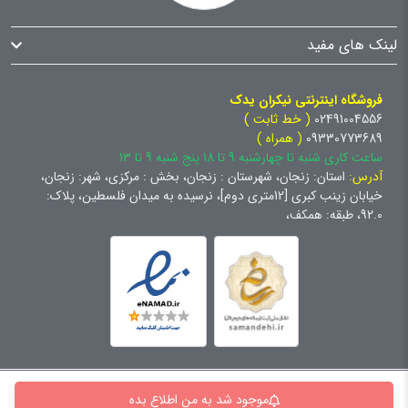
لینک های مفید
فروشگاه اینترنتی نیکران یدک
02491004556
( خط ثابت )
09330773689
( همراه )
ساعت کاری شنبه تا چهارشنبه 9 تا 18 پنج شنبه 9 تا 13
آدرس:
استان: زنجان، شهرستان : زنجان، بخش : مرکزی، شهر: زنجان،
خیابان زینب کبری [12متری دوم]، نرسیده به میدان فلسطین، پلاک:
92.0، طبقه: همکف،
کلیه حقوق برای سایت نیکران یدک محفوظ است و هرگونه کپی برداری
موجود شد به من اطلاع بده