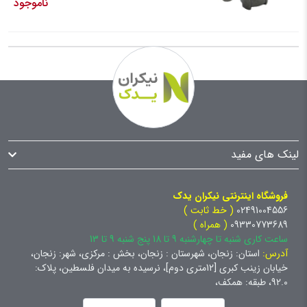
ناموجود
لینک های مفید
فروشگاه اینترنتی نیکران یدک
02491004556
( خط ثابت )
09330773689
( همراه )
ساعت کاری شنبه تا چهارشنبه 9 تا 18 پنج شنبه 9 تا 13
آدرس:
استان: زنجان، شهرستان : زنجان، بخش : مرکزی، شهر: زنجان،
خیابان زینب کبری [12متری دوم]، نرسیده به میدان فلسطین، پلاک:
92.0، طبقه: همکف،