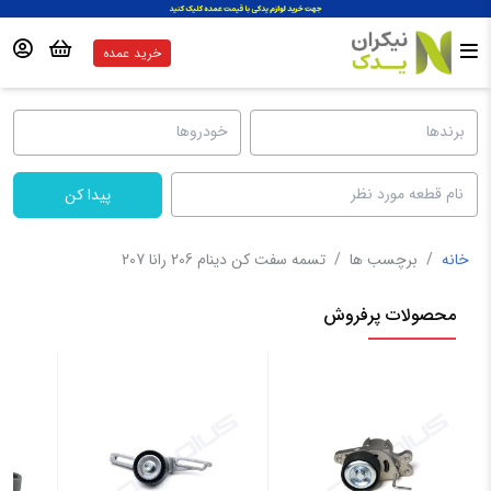
خرید عمده
پیدا کن
خانه
/
برچسب ها
/
تسمه سفت کن دینام 206 رانا 207
محصولات پرفروش