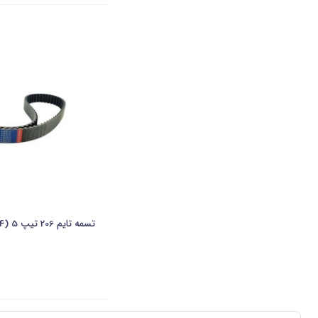
تسمه تایم 206 تیپ 5 (134دندانه)-یاراک