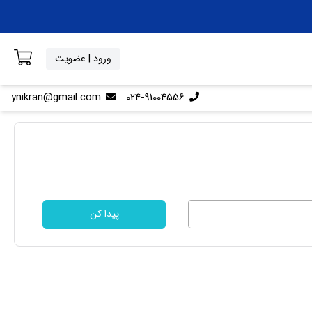
ورود | عضویت
ynikran@gmail.com
024-91004556
پیدا کن