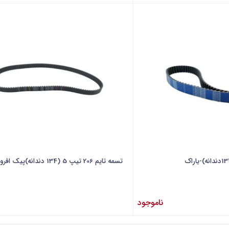
تسمه تایم 206 تیپ 5 (134 دندانه)پیک افروز-PAG
ناموجود