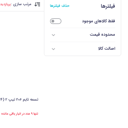
مرتب سازی :
پربازدید
فیلترها
حذف فیلترها
فقط کالاهای موجود
محدوده قیمت
اصالت کالا
تسمه تایم 206 تیپ 2 (104 دندانه) پیک افروز-PAG
تنها 9 عدد در انبار باقی مانده