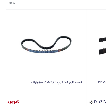
5 کالا
تسمه تایم 206 تیپ 2 (104دندانه)-یاراک
20,763
ناموجود