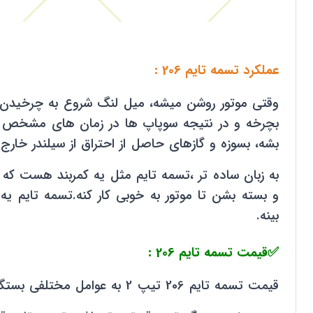
عملکرد تسمه تایم 206 :
وقتی موتور روشن میشه، میل لنگ شروع به چرخیدن
بچرخه و در نتیجه سوپاپ ها در زمان های مشخص با
بشه، بسوزه و گازهای حاصل از احتراق از سیلندر خارج 
به زبان ساده تر ،تسمه تایم مثل یه کمربند هست که
و بسته بشن تا موتور به خوبی کار کنه.تسمه تایم 
بینه.
✅قیمت تسمه تایم 206 :
قیمت تسمه تایم 206 تیپ 2 به عوامل مختلفی بستگی داره و هنگام خریدش باید به نکات مهمی توجه کنی تا بتونی بهترین انتخاب رو داشته باشی.