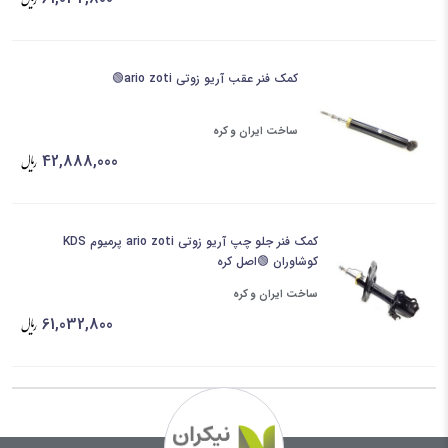
کمک فنر عقب آریو زوتی ario zoti🟢
ساخت ایران و کره
42,888,000
کمک فنر جلو چپ آریو زوتی ario zoti پرمیوم KDS
کوشاوران 🟢اصل کره
ساخت ایران و کره
61,032,800