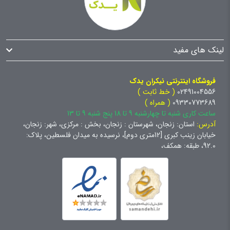
لینک های مفید
فروشگاه اینترنتی نیکران یدک
02491004556
( خط ثابت )
09330773689
( همراه )
ساعت کاری شنبه تا چهارشنبه 9 تا 18 پنج شنبه 9 تا 13
آدرس:
استان: زنجان، شهرستان : زنجان، بخش : مرکزی، شهر: زنجان،
خیابان زینب کبری [12متری دوم]، نرسیده به میدان فلسطین، پلاک:
92.0، طبقه: همکف،