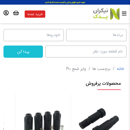
خرید عمده
پیدا کن
خانه
/
برچسب ها
/
وایر شمع l90
محصولات پرفروش