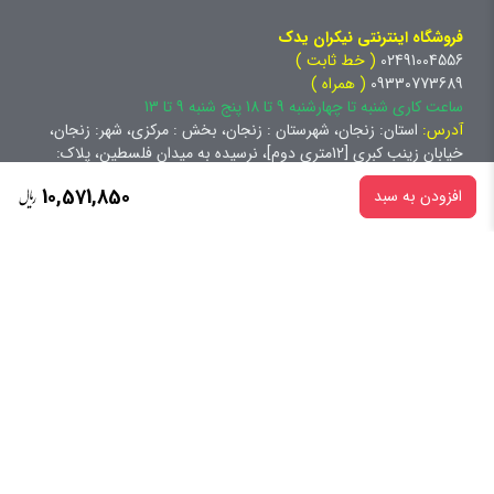
فروشگاه اینترنتی نیکران یدک
02491004556
( خط ثابت )
09330773689
( همراه )
ساعت کاری شنبه تا چهارشنبه 9 تا 18 پنج شنبه 9 تا 13
آدرس:
استان: زنجان، شهرستان : زنجان، بخش : مرکزی، شهر: زنجان،
خیابان زینب کبری [12متری دوم]، نرسیده به میدان فلسطین، پلاک:
92.0، طبقه: همکف،
10,571,850
افزودن به سبد
کلیه حقوق برای سایت نیکران یدک محفوظ است و هرگونه کپی برداری
غیرقانونی و پیگرد قانونی دارد.