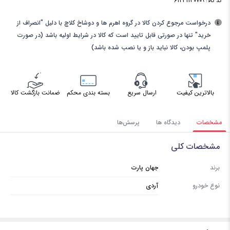
کد کالا:
61231130709
درخواست مرجوع کردن کالا در گروه اهرم ها و دوشاخ کلاچ با دلیل "انصراف از
خرید" تنها در صورتی قابل تایید است که کالا در شرایط اولیه باشد (در صورت
پلمپ بودن، کالا نباید باز و یا نصب شده باشد)
بالاترین کیفیت
ارسال سریع
بسته بندی محکم
ضمانت بازگشت کالا
مشخصات
دیدگاه ها
پرسش‌ها
مشخصات کلی
برند
جهان پارت
نوع خودرو
آردی