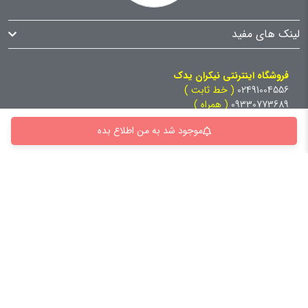
لینک های مفید
فروشگاه اینترنتی نیکران یدک
02491004556
( خط ثابت )
09330773689
( همراه )
ساعت کاری شنبه تا چهارشنبه 9 تا 18 پنج شنبه 9 تا 13
موجود شد به من اطلاع بده
آدرس:
استان: زنجان، شهرستان : زنجان، بخش : مرکزی، شهر: زنجان،
خیابان زینب کبری [12متری دوم]، نرسیده به میدان فلسطین، پلاک:
92.0، طبقه: همکف،
کلیه حقوق برای سایت نیکران یدک محفوظ است و هرگونه کپی برداری