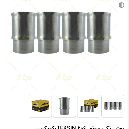
بوش تکی موتور 206 TEKSIN-کونکس