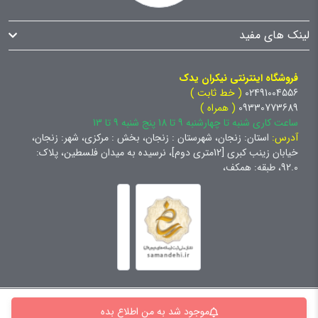
لینک های مفید
فروشگاه اینترنتی نیکران یدک
02491004556
( خط ثابت )
09330773689
( همراه )
ساعت کاری شنبه تا چهارشنبه 9 تا 18 پنج شنبه 9 تا 13
آدرس:
استان: زنجان، شهرستان : زنجان، بخش : مرکزی، شهر: زنجان،
خیابان زینب کبری [12متری دوم]، نرسیده به میدان فلسطین، پلاک:
92.0، طبقه: همکف،
کلیه حقوق برای سایت نیکران یدک محفوظ است و هرگونه کپی برداری
موجود شد به من اطلاع بده