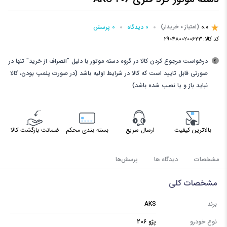
0.0
0 دیدگاه
0 پرسش‌
(امتیاز 0 خریدار)
کد کالا:
2904800200623
درخواست مرجوع کردن کالا در گروه دسته موتور با دلیل "انصراف از خرید" تنها در
صورتی قابل تایید است که کالا در شرایط اولیه باشد (در صورت پلمپ بودن، کالا
نباید باز و یا نصب شده باشد)
بالاترین کیفیت
ارسال سریع
بسته بندی محکم
ضمانت بازگشت کالا
مشخصات
دیدگاه ها
پرسش‌ها
مشخصات کلی
برند
AKS
نوع خودرو
پژو 206