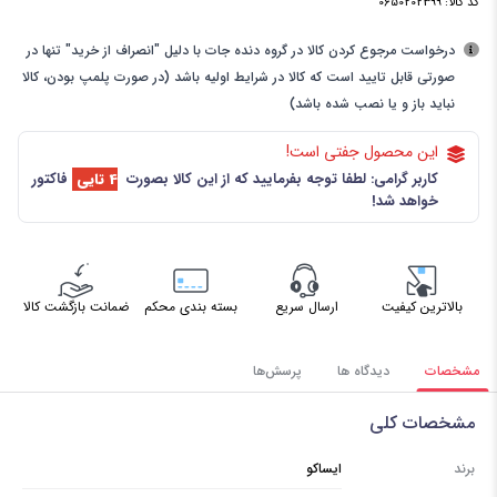
کد کالا:
0650202399
درخواست مرجوع کردن کالا در گروه دنده جات با دلیل "انصراف از خرید" تنها در
صورتی قابل تایید است که کالا در شرایط اولیه باشد (در صورت پلمپ بودن، کالا
نباید باز و یا نصب شده باشد)
این محصول جفتی است!
کاربر گرامی: لطفا توجه بفرمایید که از این کالا بصورت
4 تایی
فاکتور
خواهد شد!
بالاترین کیفیت
ارسال سریع
بسته بندی محکم
ضمانت بازگشت کالا
مشخصات
دیدگاه ها
پرسش‌ها
مشخصات کلی
برند
ایساکو