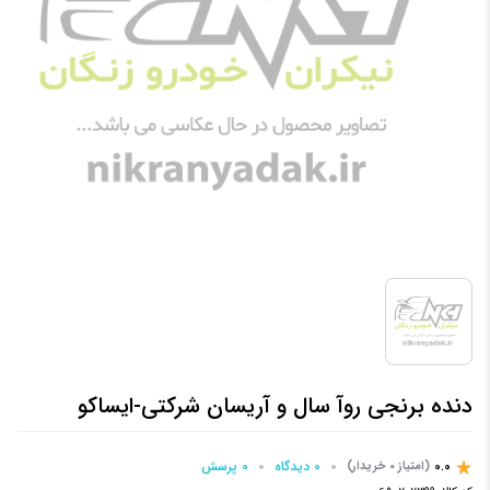
دنده برنجی روآ سال و آریسان شرکتی-ایساکو
0.0
0 دیدگاه
0 پرسش‌
(امتیاز 0 خریدار)