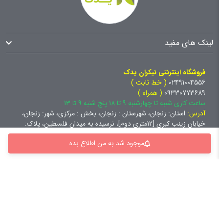
لینک های مفید
فروشگاه اینترنتی نیکران یدک
02491004556
( خط ثابت )
09330773689
( همراه )
ساعت کاری شنبه تا چهارشنبه 9 تا 18 پنج شنبه 9 تا 13
آدرس:
استان: زنجان، شهرستان : زنجان، بخش : مرکزی، شهر: زنجان،
خیابان زینب کبری [12متری دوم]، نرسیده به میدان فلسطین، پلاک:
92.0، طبقه: همکف،
موجود شد به من اطلاع بده