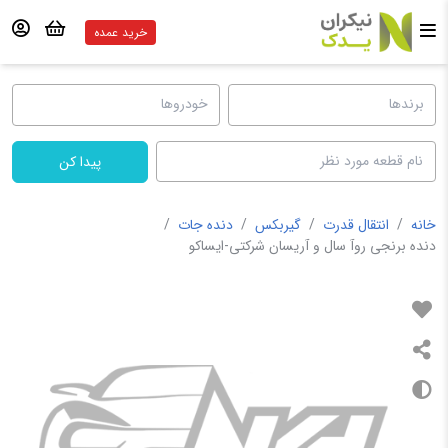
خرید عمده
پیدا کن
خانه
/
انتقال قدرت
/
گیربکس
/
دنده جات
/
دنده برنجی روآ سال و آریسان شرکتی-ایساکو