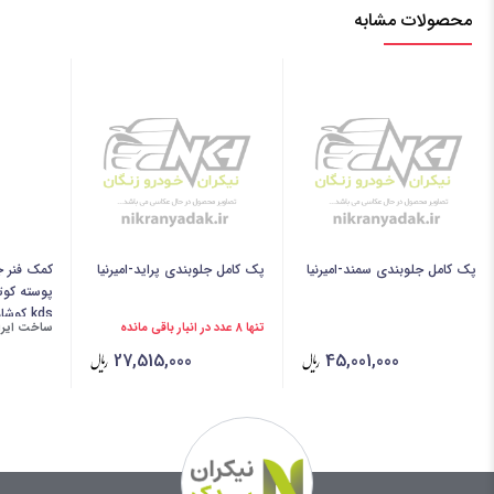
محصولات مشابه
پک کامل جلوبندی سمند-امیرنیا
پک کامل جلوبندی پراید-امیرنیا
کمک فنر ج
پوسته کوتا
kds کوشاوران
تنها 8 عدد در انبار باقی مانده
ساخت ایران
27,515,000
45,001,000