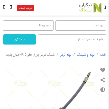
خرید عمده
پیدا کن
خانه
/
لوله و شیلنگ
/
لوله ترمز
/
شلنگ ترمز چرخ جلو 405-جهان پارت