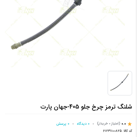
شلنگ ترمز چرخ جلو 405-جهان پارت
0.0
0 دیدگاه
0 پرسش‌
(امتیاز 0 خریدار)
کد کالا:
61231100825