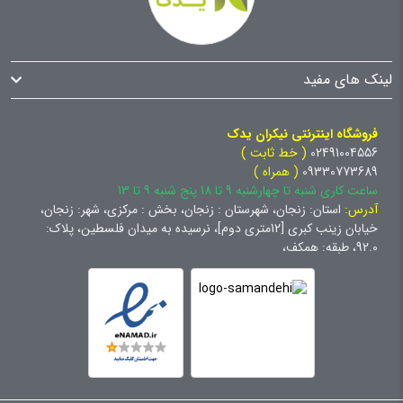
لینک های مفید
فروشگاه اینترنتی نیکران یدک
02491004556
( خط ثابت )
09330773689
( همراه )
ساعت کاری شنبه تا چهارشنبه 9 تا 18 پنج شنبه 9 تا 13
آدرس:
استان: زنجان، شهرستان : زنجان، بخش : مرکزی، شهر: زنجان،
خیابان زینب کبری [12متری دوم]، نرسیده به میدان فلسطین، پلاک:
92.0، طبقه: همکف،