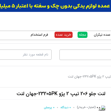
عمده نیکران
مجله
خرید عمده
فرم استخدام
لنت جلو 206 تیپ 2 پژو 23205PK-جهان لنت
0.0
0 دیدگاه
0 پرسش‌
(امتیاز 0 خریدار)