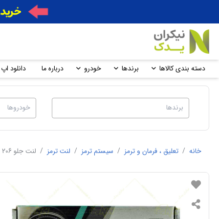
دسته بندی کالاها
برندها
خودرو
درباره ما
دانلود اپ 
خانه
/
تعلیق ، فرمان و ترمز
/
سیستم ترمز
/
لنت ترمز
/
لنت جلو 206 تیپ 2 پژو 23205PK-جهان لنت