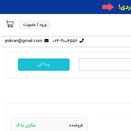
ورود | عضویت
ynikran@gmail.com
024-91004556
پیدا کن
فروشنده
نیکران یدک