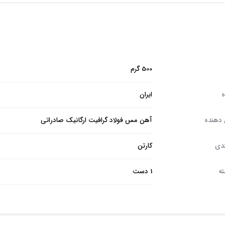
500 گرم
ه
ایران
 دهنده
آهن مس فولاد گرافیت ارگانیک صادراتی
ندی
کارتن
ته
1 دست