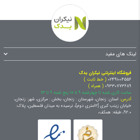
لینک های مفید
فروشگاه اینترنتی نیکران یدک
02491004556
( خط ثابت )
09330773689
( همراه )
ساعت کاری شنبه تا چهارشنبه 9 تا 18 پنج شنبه 9 تا 13
آدرس:
استان: زنجان، شهرستان : زنجان، بخش : مرکزی، شهر: زنجان،
خیابان زینب کبری [12متری دوم]، نرسیده به میدان فلسطین، پلاک:
92.0، طبقه: همکف،