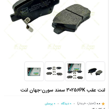
لنت عقب 30256PK سمند سورن-جهان لنت
0.0
0 دیدگاه
0 پرسش‌
(امتیاز 0 خریدار)