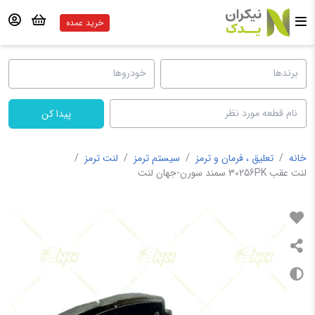
خرید عمده
پیدا کن
خانه
/
تعلیق ، فرمان و ترمز
/
سیستم ترمز
/
لنت ترمز
/
لنت عقب 30256PK سمند سورن-جهان لنت