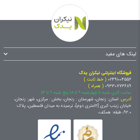
لینک های مفید
فروشگاه اینترنتی نیکران یدک
02491004556
( خط ثابت )
09330773689
( همراه )
ساعت کاری شنبه تا چهارشنبه 9 تا 18 پنج شنبه 9 تا 13
آدرس:
استان: زنجان، شهرستان : زنجان، بخش : مرکزی، شهر: زنجان،
خیابان زینب کبری [12متری دوم]، نرسیده به میدان فلسطین، پلاک:
92.0، طبقه: همکف،