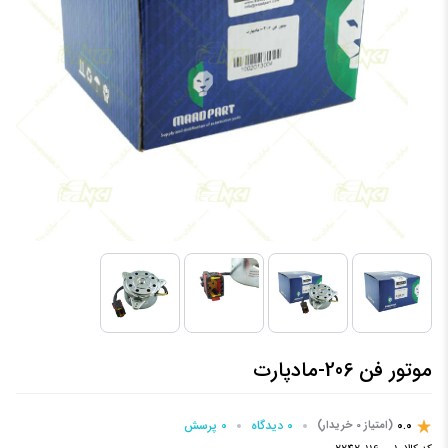
موتور فن 206-مادپارت
0.0
0 دیدگاه
0 پرسش‌
(امتیاز 0 خریدار)