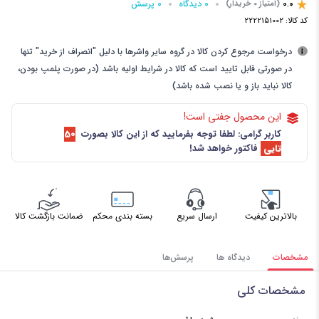
0.0
0 دیدگاه
0 پرسش‌
(امتیاز 0 خریدار)
کد کالا:
2222151002
درخواست مرجوع کردن کالا در گروه سایر واشرها با دلیل "انصراف از خرید" تنها
در صورتی قابل تایید است که کالا در شرایط اولیه باشد (در صورت پلمپ بودن،
کالا نباید باز و یا نصب شده باشد)
این محصول جفتی است!
کاربر گرامی: لطفا توجه بفرمایید که از این کالا بصورت
50
تایی
فاکتور خواهد شد!
بالاترین کیفیت
ارسال سریع
بسته بندی محکم
ضمانت بازگشت کالا
مشخصات
دیدگاه ها
پرسش‌ها
مشخصات کلی