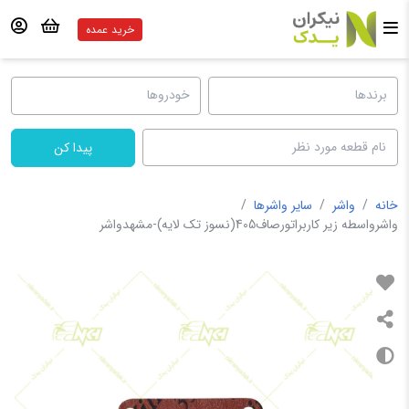
خرید عمده
پیدا کن
خانه
/
واشر
/
سایر واشرها
/
واشرواسطه زیر کاربراتورصاف405(نسوز تک لایه)-مشهدواشر