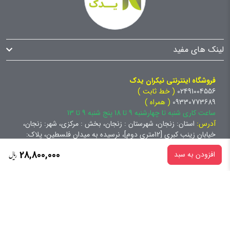
لینک های مفید
فروشگاه اینترنتی نیکران یدک
02491004556
( خط ثابت )
09330773689
( همراه )
ساعت کاری شنبه تا چهارشنبه 9 تا 18 پنج شنبه 9 تا 13
آدرس:
استان: زنجان، شهرستان : زنجان، بخش : مرکزی، شهر: زنجان،
خیابان زینب کبری [12متری دوم]، نرسیده به میدان فلسطین، پلاک:
92.0، طبقه: همکف،
28,800,000
افزودن به سبد