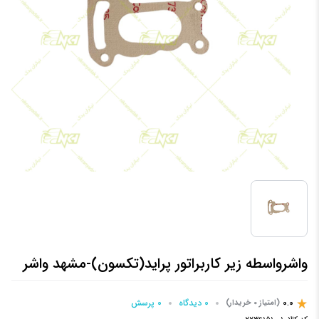
واشرواسطه زیر کاربراتور پراید(تکسون)-مشهد واشر
0.0
0 دیدگاه
0 پرسش‌
(امتیاز 0 خریدار)