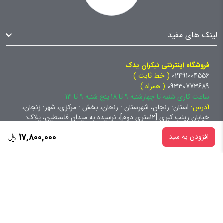
لینک های مفید
فروشگاه اینترنتی نیکران یدک
02491004556
( خط ثابت )
09330773689
( همراه )
ساعت کاری شنبه تا چهارشنبه 9 تا 18 پنج شنبه 9 تا 13
آدرس:
استان: زنجان، شهرستان : زنجان، بخش : مرکزی، شهر: زنجان،
خیابان زینب کبری [12متری دوم]، نرسیده به میدان فلسطین، پلاک:
92.0، طبقه: همکف،
17,800,000
افزودن به سبد