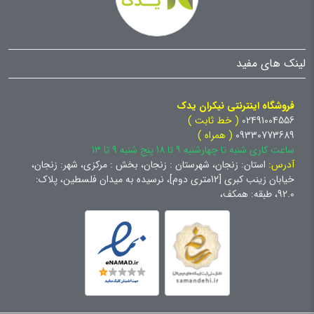
لینک های مفید
فروشگاه اینترنتی نیکران یدک
02491004556
( خط ثابت )
09330773689
( همراه )
ساعت کاری شنبه تا چهارشنبه 9 تا 18 پنج شنبه 9 تا 13
آدرس:
استان: زنجان، شهرستان : زنجان، بخش : مرکزی، شهر: زنجان،
خیابان زینب کبری [12متری دوم]، نرسیده به میدان فلسطین، پلاک:
92.0، طبقه: همکف،