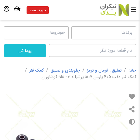
خرید عمده
پیدا کن
خانه
/
تعلیق ، فرمان و ترمز
/
جلوبندی و تعلیق
/
کمک فنر
/
کمک فنر عقب 405 پارس xu7 پرشیا slx - elx کوشاوران