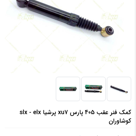
کمک فنر عقب 405 پارس xu7 پرشیا slx - elx
کوشاوران