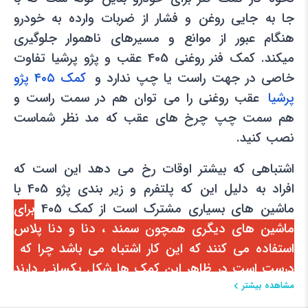
جا به جایی روغن و فشار از ضربات وارده به خودرو
هنگام عبور از موانع و مسیرهای ناهموار جلوگیری
میکند. کمک فنر روغنی 405 عقب و پژو پرشیا تفاوت
خاصی در جهت راست یا چپ ندارد و
کمک ۴۰۵ پژو
پرشیا
عقب روغنی را می توان هم در سمت راست و
هم سمت چپ چرخ های عقب که مد نظر شماست
نصب کنید.
اشتباهی که بیشتر اوقات رخ می دهد این است که
افراد به دلیل این که پلتفرم و زیر بندی پژو 405 با
ماشین های بسیاری مشترک است از کمک 405
برای
ماشین های دیگری همچون سمند ، دنا و دنا پلاس
استفاده می کنند که این کار اشتباه می باشد چرا که
درست است در ظاهر این کمک ها شکل یکسانی دارند
اما حجم روغن و عملکردشان متفاوت است.
مشاهده بیشتر