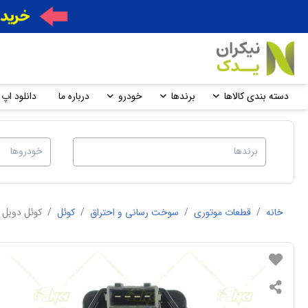
دسته بندی کالاها
برندها
خودرو
درباره ما
دانلود اپ 
خانه
/
قطعات موتوری
/
سوخت رسانی و احتراق
/
کوئل
/
کوئل دوبل 405 و پراید ساژم-بهرام