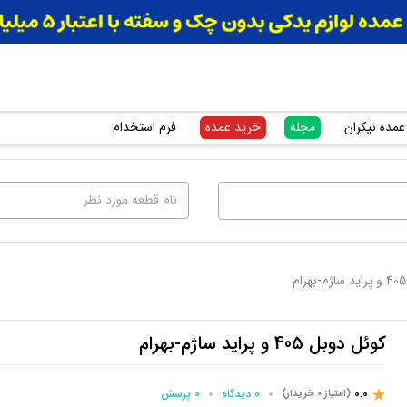
عمده نیکران
مجله
خرید عمده
فرم استخدام
کوئل دوبل 405 و پراید ساژم-بهرام
0.0
0 دیدگاه
0 پرسش‌
(امتیاز 0 خریدار)