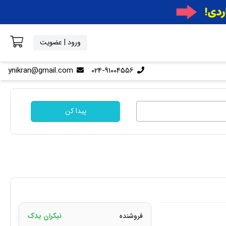
ورود | عضویت
ynikran@gmail.com
024-91004556
پیدا کن
فروشنده
نیکران یدک