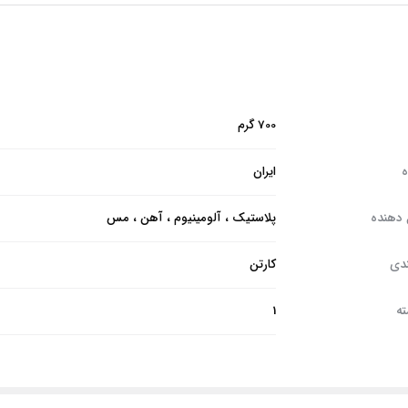
700 گرم
ه
ایران
 دهنده
پلاستیک ، آلومینیوم ، آهن ، مس
ندی
کارتن
ته
1