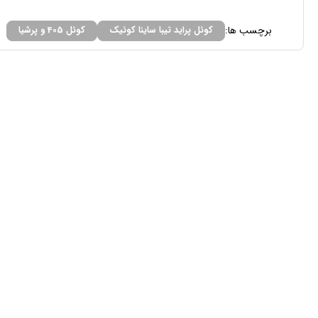
برچسب ها:
کوئل پراید تیبا ساینا کوئیک
کوئل 405 و پرشیا
راهنمای خرید
قوانین فروشگاه
حریم خصوصی
سوالات متداول
شرایط گارانتی ، تعویض و مرجوعی
فروشگاه اینترنتی نیکران یدک
02491004556
( خط ثابت )