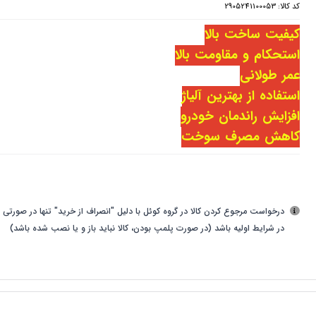
کد کالا:
2905241100053
کیفیت ساخت بالا
استحکام و مقاومت بالا
عمر طولانی
استفاده از بهترین آلیاژ
افزایش راندمان خودرو
کاهش مصرف سوخت
درخواست مرجوع کردن کالا در گروه کوئل با دلیل "انصراف از خرید" تنها در صورتی ق
در شرایط اولیه باشد (در صورت پلمپ بودن، کالا نباید باز و یا نصب شده باشد)